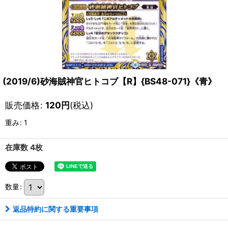
(2019/6)砂海賊神官ヒトコブ【R】{BS48-071}《青》
販売価格
:
120
円
(税込)
重み
:
1
在庫数 4枚
数量
:
返品特約に関する重要事項