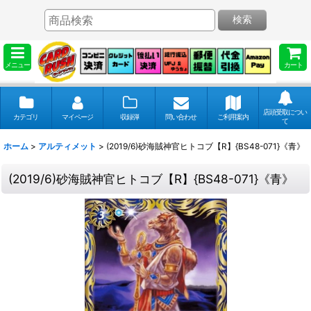
検索
メニュー
カート
店頭受取につい
カテゴリ
マイページ
収録弾
問い合わせ
ご利用案内
て
ホーム
>
アルティメット
>
(2019/6)砂海賊神官ヒトコブ【R】{BS48-071}《青》
(2019/6)砂海賊神官ヒトコブ【R】{BS48-071}《青》