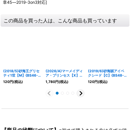
章45―2019-3on3対応]
この商品を買った人は、こんな商品も買っています
(2018/5)砂海王グリセ
(2026/A)マーメイディ
(2019/6)砂海賊アイベ
ティ1世【M】{BS46-
ア・プリンセス【X】
クシード【C】{BS48-
079}《青》
{26RBS01-X08}《緑》
060}《青》
120
円
(税込)
1,780
円
(税込)
120
円
(税込)