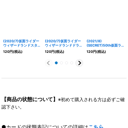
(2020/7)仮面ライダー
(2020/7)仮面ライダー
(2021/8)
ウィザードランドスタイ
ウィザードランドドラゴ
(SECRET)50th仮面ライ
ル【C】{CB15-054}
ン【C】{CB15-057}
ダーウィザードフレイム
120
円
(税込)
120
円
(税込)
120
円
(税込)
《黄》
《黄》
スタイル【R-K50th】
{CB19-053}《赤》
【商品の状態について】
※初めて購入される方は必ずご確
認下さい。
●カードの状態表記についての詳細は
こちら