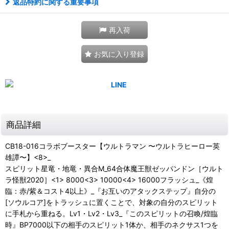
返品特約に関する重要事項
再入荷
お気に入り登録
商品詳細
CB18-016コラボブースター【ウルトラマン 〜ウルトラヒーロー英
雄譚〜】<8>_
スピリット星竜・地竜・異合M_64合体魔王獣ゼッパンドン［ウルト
ラ怪獣2020］<1> 8000<3> 10000<4> 16000フラッシュ_《煌
臨：赤/紫＆コスト4以上》_『お互いのアタックステップ』自分の
[ソウルコア]をトラッシュに置くことで、対象の自分のスピリット
に手札から重ねる。Lv1・Lv2・Lv3_『このスピリットの召喚/煌臨
時』BP7000以下の相手のスピリット1体か、相手のネクサス1つを