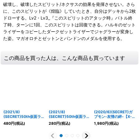
破壊し、破壊したスピリット/ネクサスの効果を発揮させない。さら
に、このスピリットが《煌臨》していたとき、自分はデッキから2枚
ドローする。Lv2・Lv3_『このスピリットのアタック時』バトル終
了時、ターンに1回、このスピリットは回復できる。ハルキのゼット
ライザーをコピーしたダークゼットライザーでジャグラーが変身し
た姿。マガオロチとゼットンとパンドンのメダルを使用する。
この商品を買った人は、こんな商品も買っています
(2021/8)
(2021/8)
(2020/6)(SECRET)ガ
(SECRET)50th仮面ライ
(SECRET)50th仮面ライ
ブモン-友情の絆-【X-
ダーZO【R-K50thSP】
ダーシン【R-
SEC】{CB11-X02}
480
円
(税込)
280
円
(税込)
1,980
円
(税込)
{CB19-016}《緑》
K50thSP】{CB19-015}
《紫》
《緑》