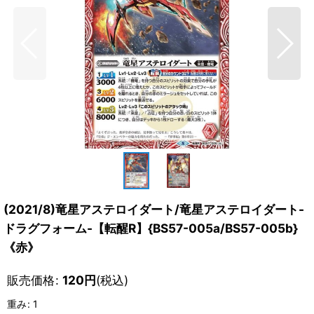
(2021/8)竜星アステロイダート/竜星アステロイダート-
ドラグフォーム-【転醒R】{BS57-005a/BS57-005b}
《赤》
販売価格
:
120
円
(税込)
重み
:
1