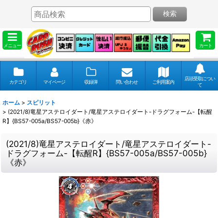
検索
メニュー
カート
店頭受取につい
カテゴリ
マイページ
収録弾
問い合わせ
ご利用案内
て
ホーム
>
スピリット
>
(2021/8)竜星アステロイダート/竜星アステロイダート-ドラグフォーム-【転醒
R】{BS57-005a/BS57-005b}《赤》
(2021/8)竜星アステロイダート/竜星アステロイダート-
ドラグフォーム-【転醒R】{BS57-005a/BS57-005b}
《赤》