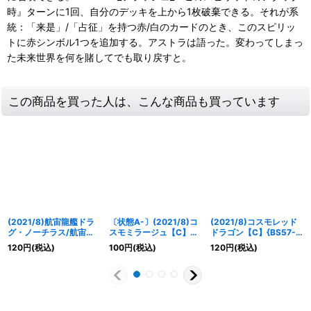
時』ターンに1回、自分のデッキを上から1枚破棄できる。それが系
統：「来是」/「占征」を持つ赤/白のカードのとき、このスピリッ
トに赤シンボル1つを追加する。アストラは語った。変わってしまっ
た未来世界を何を賭してでも取り戻すと。
この商品を買った人は、こんな商品も買っています
(2021/8)航宙龍艦ドラ
〔状態A-〕(2021/8)コ
(2021/8)コスモレッド
グ・ノーチラス/航宙龍
スモミラージュ【C】
ドラゴン【C】{BS57-
機ドラグ・ノーチラス・
{BS57-061}《赤》
004}《赤》
120
円
(税込)
100
円
(税込)
120
円
(税込)
アサルト【転醒R】
{BS56-063a/BS56-
063b}《赤》