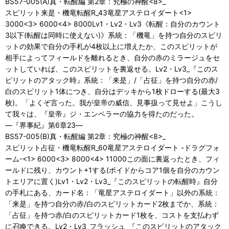
BS57-005(A)真・転醒編 第2章：究極の神醒<8>_
スピリット来是・機竜転醒R_43竜星アステロイダート<1>
3000<3> 6000<4> 8000Lv1・Lv2・Lv3《転醒：自分のカウント
3以下(転醒は同時に使えない)》系統：「機竜」を持つ自分のスピリ
ットの効果で自分の手札が4枚以上に増えたか、このスピリットが
相手によってフィールドを離れるとき、自分の赤のミラージュをセ
ットしていれば、このスピリットを裏返せる。Lv2・Lv3_『このス
ピリットのアタック時』系統：「来是」/「占征」を持つ自分の赤/
白のスピリット1体につき、自分はデッキから1枚ドローする(最大3
枚)。「よくぞ言った。我が皇帝の威信、見事扱って見せよ」こうし
て我々は、『皇帝』ジ・エンペラーの協力を得たのだった。
―『界事紀』第6章23―
BS57-005(B)真・転醒編 第2章：究極の神醒<8>_
スピリット占征・機竜転醒R_60竜星アステロイダート -ドラグフォ
ーム-<1> 6000<3> 8000<4> 11000この面に裏返ったとき、フィ
ールドに残り、カウント+1する(ボイドからコア1個を自分のカウン
トエリアに置く)Lv1・Lv2・Lv3_『このスピリットの転醒時』自分
の手札にある、カード名：「竜星アステロイダート」以外の系統：
「来是」を持つ自分の赤/白のスピリットカード2枚までか、系統：
「占征」を持つ赤/白のスピリットカード1枚を、コストを支払わず
に召喚できる。Lv2・Lv3_フラッシュ_『このスピリットのアタック