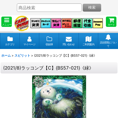
検索
メニュー
カート
店頭受取につい
カテゴリ
マイページ
収録弾
問い合わせ
ご利用案内
て
ホーム
>
スピリット
>
(2021/8)ラッコンブ【C】{BS57-021}《緑》
(2021/8)ラッコンブ【C】{BS57-021}《緑》