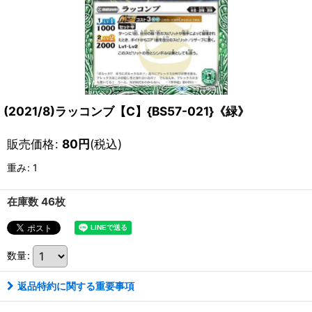
(2021/8)ラッコンブ【C】{BS57-021}《緑》
販売価格
:
80
円
(税込)
重み
:
1
在庫数 46枚
数量
:
返品特約に関する重要事項