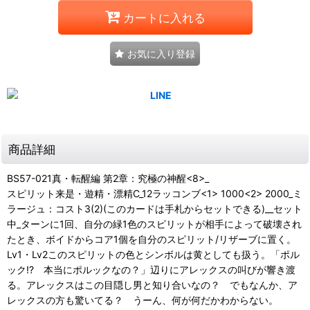
カートに入れる
お気に入り登録
商品詳細
BS57-021真・転醒編 第2章：究極の神醒<8>_
スピリット来是・遊精・漂精C_12ラッコンブ<1> 1000<2> 2000_ミ
ラージュ：コスト3(2)(このカードは手札からセットできる)__セット
中_ターンに1回、自分の緑1色のスピリットが相手によって破壊され
たとき、ボイドからコア1個を自分のスピリット/リザーブに置く。
Lv1・Lv2このスピリットの色とシンボルは黄としても扱う。「ポル
ック!? 本当にポルックなの？」辺りにアレックスの叫びが響き渡
る。アレックスはこの目隠し男と知り合いなの？ でもなんか、ア
レックスの方も驚いてる？ うーん、何が何だかわからない。