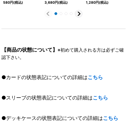
ウスドラゴン【X-SEC】
ード【XX】{CB07-
メットフォーム【XX】
580
円
(税込)
3,680
円
(税込)
1,280
円
(税込)
{BS42-X01}《赤》
XX01}《赤》
{CB04-XX01}《赤》
【商品の状態について】
※初めて購入される方は必ずご確
認下さい。
●カードの状態表記についての詳細は
こちら
●スリーブの状態表記についての詳細は
こちら
●デッキケースの状態表記についての詳細は
こちら