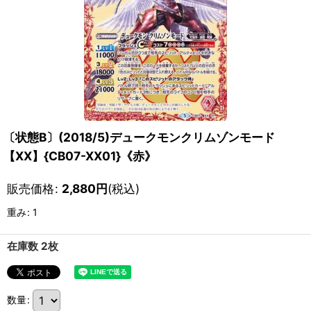
〔状態B〕(2018/5)デュークモンクリムゾンモード
【XX】{CB07-XX01}《赤》
販売価格
:
2,880
円
(税込)
重み
:
1
在庫数 2枚
数量
: