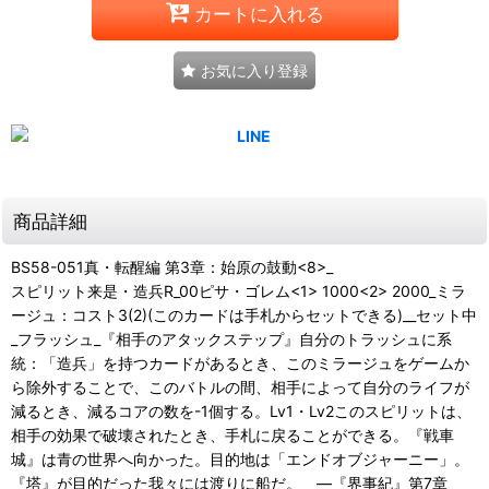
カートに入れる
お気に入り登録
商品詳細
BS58-051真・転醒編 第3章：始原の鼓動<8>_
スピリット来是・造兵R_00ピサ・ゴレム<1> 1000<2> 2000_ミラ
ージュ：コスト3(2)(このカードは手札からセットできる)__セット中
_フラッシュ_『相手のアタックステップ』自分のトラッシュに系
統：「造兵」を持つカードがあるとき、このミラージュをゲームか
ら除外することで、このバトルの間、相手によって自分のライフが
減るとき、減るコアの数を-1個する。Lv1・Lv2このスピリットは、
相手の効果で破壊されたとき、手札に戻ることができる。『戦車
城』は青の世界へ向かった。目的地は「エンドオブジャーニー」。
『塔』が目的だった我々には渡りに船だ。 ―『界事紀』第7章