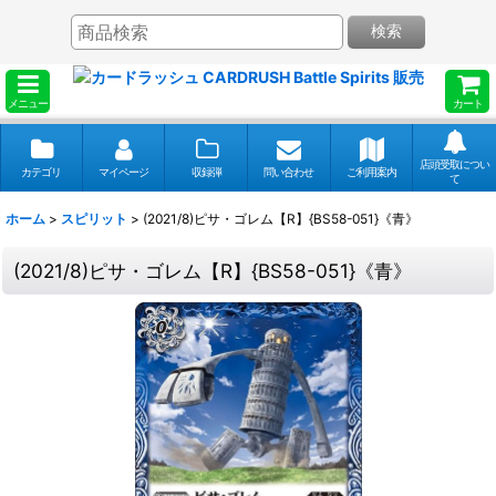
検索
メニュー
カート
店頭受取につい
カテゴリ
マイページ
収録弾
問い合わせ
ご利用案内
て
ホーム
>
スピリット
>
(2021/8)ピサ・ゴレム【R】{BS58-051}《青》
(2021/8)ピサ・ゴレム【R】{BS58-051}《青》