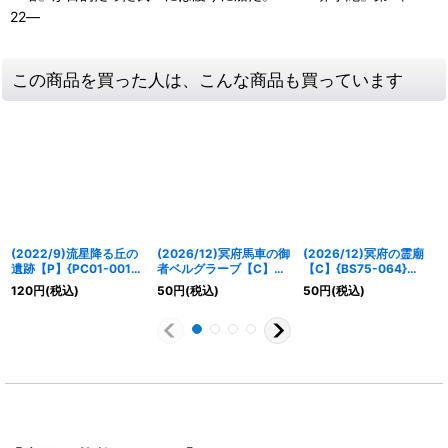
22―
この商品を買った人は、こんな商品も買っています
(2022/9)流星降る丘の
(2026/12)冥府馬車の御
(2026/12)冥府の霊廟
遺跡【P】{PC01-001}
者ベルグラーブ【C】
【C】{BS75-064}
《青》
{BS75-015}《紫》
《紫》
120
円
(税込)
50
円
(税込)
50
円
(税込)