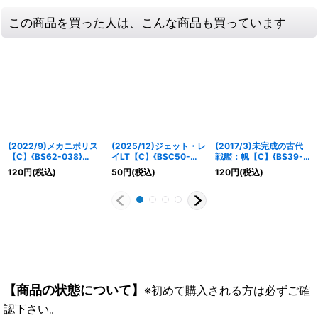
この商品を買った人は、こんな商品も買っています
(2022/9)メカニポリス
(2025/12)ジェット・レ
(2017/3)未完成の古代
【C】{BS62-038}
イLT【C】{BSC50-
戦艦：帆【C】{BS39-
《白》
024}《白》
RV036}《青》
120
円
(税込)
50
円
(税込)
120
円
(税込)
【商品の状態について】
※初めて購入される方は必ずご確
認下さい。