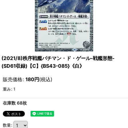
(2021/8)秩序戦艦バチマン・ド・ゲール-戦艦形態-
(SD61収録)【C】{BS43-085}《白》
販売価格
:
180
円
(税込)
重み
:
1
在庫数 68枚
数量
: