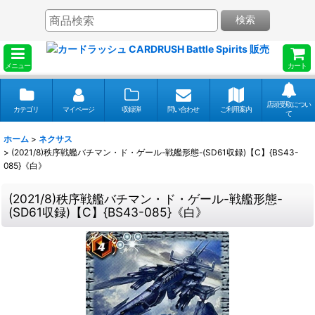
検索
メニュー
カート
店頭受取につい
カテゴリ
マイページ
収録弾
問い合わせ
ご利用案内
て
ホーム
>
ネクサス
>
(2021/8)秩序戦艦バチマン・ド・ゲール-戦艦形態-(SD61収録)【C】{BS43-
085}《白》
(2021/8)秩序戦艦バチマン・ド・ゲール-戦艦形態-
(SD61収録)【C】{BS43-085}《白》