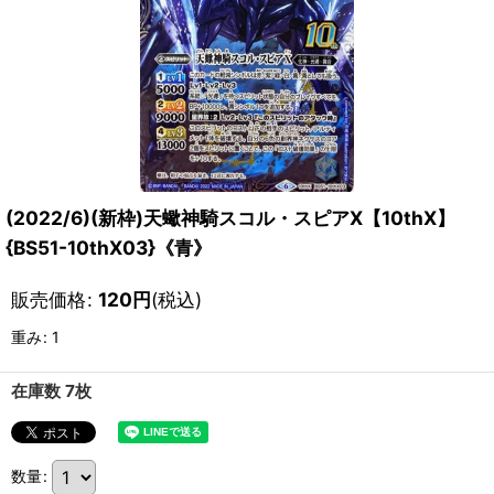
(2022/6)(新枠)天蠍神騎スコル・スピアX【10thX】
{BS51-10thX03}《青》
販売価格
:
120
円
(税込)
重み
:
1
在庫数 7枚
数量
: