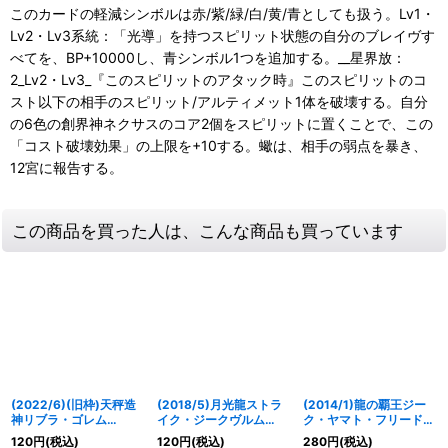
このカードの軽減シンボルは赤/紫/緑/白/黄/青としても扱う。Lv1・
Lv2・Lv3系統：「光導」を持つスピリット状態の自分のブレイヴす
べてを、BP+10000し、青シンボル1つを追加する。__星界放：
2_Lv2・Lv3_『このスピリットのアタック時』このスピリットのコ
スト以下の相手のスピリット/アルティメット1体を破壊する。自分
の6色の創界神ネクサスのコア2個をスピリットに置くことで、この
「コスト破壊効果」の上限を+10する。蠍は、相手の弱点を暴き、
12宮に報告する。
この商品を買った人は、こんな商品も買っています
(2022/6)(旧枠)天秤造
(2018/5)月光龍ストラ
(2014/1)龍の覇王ジー
神リブラ・ゴレム
イク・ジークヴルム
ク・ヤマト・フリード
X【10thX】{BS48-
X【X】{SD43-X02}
(イラスト違い)【X】
120
円
(税込)
120
円
(税込)
280
円
(税込)