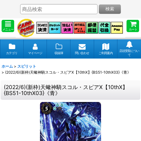
検索
メニュー
カート
店頭受取につい
カテゴリ
マイページ
収録弾
問い合わせ
ご利用案内
て
ホーム
>
スピリット
>
(2022/6)(新枠)天蠍神騎スコル・スピアX【10thX】{BS51-10thX03}《青》
(2022/6)(新枠)天蠍神騎スコル・スピアX【10thX】
{BS51-10thX03}《青》