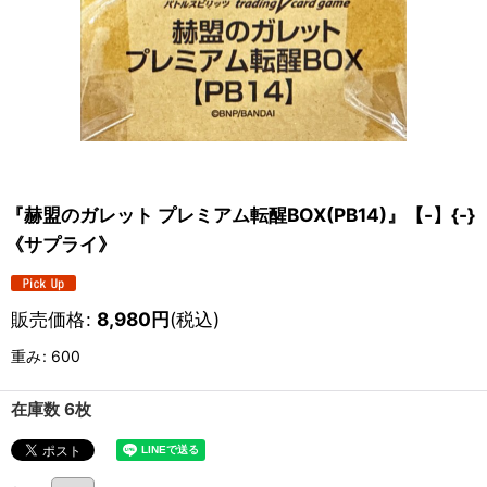
『赫盟のガレット プレミアム転醒BOX(PB14)』【-】{-}
《サプライ》
販売価格
:
8,980
円
(税込)
重み
:
600
在庫数 6枚