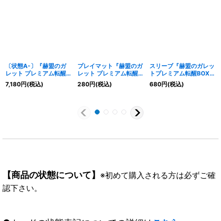
〔状態A-〕『赫盟のガ
プレイマット『赫盟のガ
スリーブ『赫盟のガレッ
レット プレミアム転醒
レット プレミアム転醒
トプレミアム転醒BOX付
BOX(PB14)』【-】{-}
BOX付属』【-】{-}《サ
属(キャライラスト)』50
7,180
円
(税込)
280
円
(税込)
680
円
(税込)
《サプライ》
プライ》
枚【-】{-}《サプライ》
【商品の状態について】
※初めて購入される方は必ずご確
認下さい。