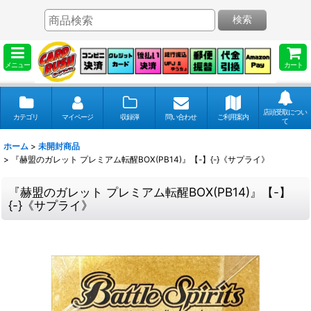
検索
メニュー
カート
店頭受取につい
カテゴリ
マイページ
収録弾
問い合わせ
ご利用案内
て
ホーム
>
未開封商品
>
『赫盟のガレット プレミアム転醒BOX(PB14)』【-】{-}《サプライ》
『赫盟のガレット プレミアム転醒BOX(PB14)』【-】
{-}《サプライ》