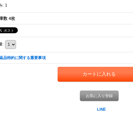
み
:
1
庫数 4枚
量
:
返品特約に関する重要事項
お気に入り登録