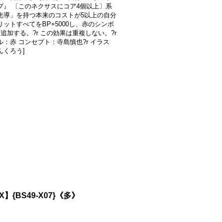
プ』 〔このネクサスにコア4個以上〕系
光導」を持つ本来のコストが5以上の自分
リットすべてをBP+5000し、赤のシンボ
追加する。?r この効果は重複しない。?r
ル：赤 コンセプト：寺島慎也?r イラス
んくろう]
】{BS49-X07}《多》