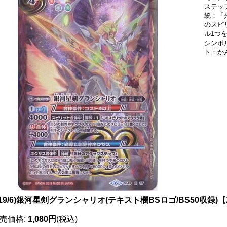
ステッ
統：「
のスピ
ル1つを
シンボ
ト：か
019/6)銀河星剣グランシャリオ(テキスト欄BSロゴ/BS50収録)【X
売価格
:
1,080円
(税込)