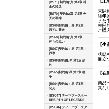
【未
[BS71] 契約編:真 第4章 神
王の帰還
未開
[BS70] 契約編:真 第3章 全
経年
天の覇神
また
未開
[BS69]契約編：真 第2章：
ご購
原初の襲来
[BS68] 契約編:真 第1章
神々の戦い
【生
[BS67]契約編：界 第4章：
界導
状態
目立
[BS66]契約編:界 第3章 紡
約
[BS65]契約編:界 第2章 極
【在
争
商品
[BS64]契約編：界 第1章：
異な
閃刃
[BSC47] テーマブースター
REBIRTH OF LEGENDS
[BSC46] ディーバブースタ