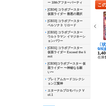
ー 10thアフターパーティ
こ
[CB34] コラボブースター
仮面ライダー 善悪の選択
[CB33] コラボブースター
ペルソナ３ リロード
[CB32] コラボブースター
ウルトラマン イマジネーシ
ョンパワー
〔状
[CB31] コラボブースター
9/
仮面ライダー Exceed the li
ラン
1,4
mit
【X】
在庫数
7}
[CB30]コラボブースター 仮
面ライダー 〜神秘なる願
い〜
プレミアムカードコレクシ
ョン三賢神
エターナルプロモパック V
ol.1