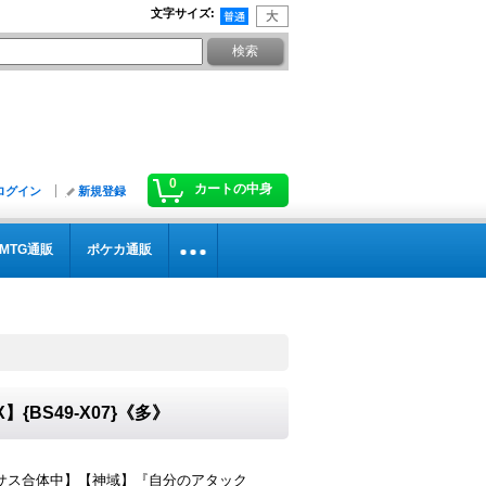
文字サイズ
:
0
カートの中身
ログイン
新規登録
MTG通販
ポケカ通販
】{BS49-X07}《多》
サス合体中】【神域】『自分のアタック