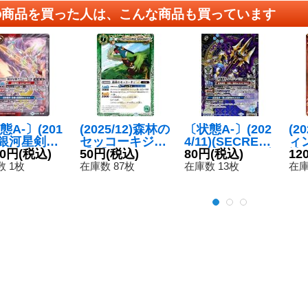
の商品を買った人は、こんな商品も買っています
態A-〕(201
(2025/12)森林の
〔状態A-〕(202
(2
6)銀河星剣グ
セッコーキジLT
4/11)(SECRET)
ィ
シャリオ
00円
(税込)
【C】{BSC50-0
50円
(税込)
天秤魔槍ライブ
80円
(税込)
神
12
{BS49-X0
07}《緑》
ラジャベリン(B
ト)
 1枚
在庫数 87枚
在庫数 13枚
在庫
《多》
SC44収録)【R-
09
SEC】{BS52-C
P08}《青》