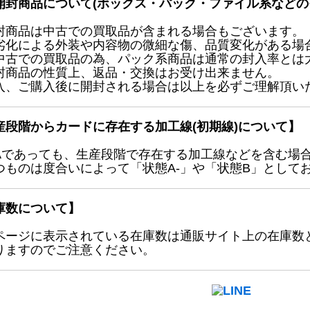
開封商品について(ボックス・パック・ファイル系などの
封商品は中古での買取品が含まれる場合もございます。
劣化による外装や内容物の微細な傷、品質変化がある場
中古での買取品の為、パック系商品は通常の封入率とは
封商品の性質上、返品・交換はお受け出来ません。
入、ご購入後に開封される場合は以上を必ずご理解頂い
産段階からカードに存在する加工線(初期線)について】
Aであっても、生産段階で存在する加工線などを含む場
つものは度合いによって「状態A-」や「状態B」として
庫数について】
ページに表示されている在庫数は通販サイト上の在庫数
りますのでご注意ください。