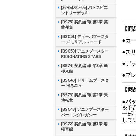
[26RSD01~06] バトスピエ
ントリーデッキ
[BS75] 契約編:環 第4章 英
雄傑集
【商
[BSC51] ディーバブースタ
●カ
ー メモリアルレコード
●ス
[BSC50] アニメブースター
RESONATING STARS
●デ
[BS74] 契約編:環 第3章 覇
極来臨
●プ
[BSC49] ドリームブースタ
ー 巡る星々
【商
[BS73] 契約編:環 第2章 天
地転世
●パ
※商
[BSC48] アニメブースター
一部
バーニングレガシー
して
[BS72] 契約編:環 第1章 廻
帰再醒