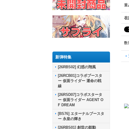
重
在
数
新弾特集
[26RBS02] 幻惑の翔風
[26RCB01]コラボブースタ
ー 仮面ライダー 運命の戦
線
[26RSD07]コラボスタータ
ー 仮面ライダー AGENT O
F DREAM
[BS76] エターナルブースタ
ー 永皇の輝き
[26RBS01] 創世の鼓動