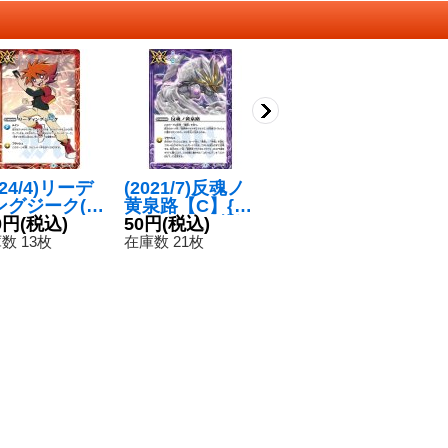
024/4)リーデ
(2021/7)反魂ノ
(2017/4)黄の探
(
ングジーク(馬
黄泉路【C】{B
索者天使メリエ
カ
トッパイラス
0円
(税込)
S55-070}《紫》
50円
(税込)
ル【R】{BS40-
80円
(税込)
[
4
【C】{BS43-
047}《黄》
【
数 13枚
在庫数 21枚
在庫数 1枚
在
1}《赤》
3