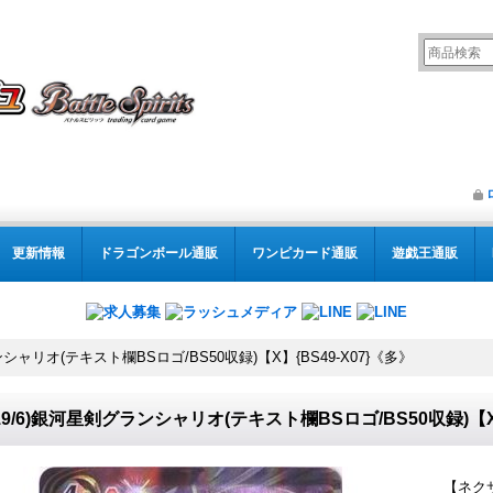
更新情報
ドラゴンボール通販
ワンピカード通販
遊戯王通販
ンシャリオ(テキスト欄BSロゴ/BS50収録)【X】{BS49-X07}《多》
019/6)銀河星剣グランシャリオ(テキスト欄BSロゴ/BS50収録)【X
【ネク