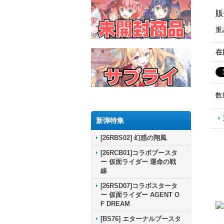
販
重
在
数
新弾特集
[26RBS02] 幻惑の翔風
[26RCB01]コラボブースタ
ー 仮面ライダー 運命の戦
線
[26RSD07]コラボスタータ
ー 仮面ライダー AGENT O
F DREAM
[BS76] エターナルブースタ