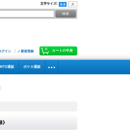
文字サイズ
:
0
カートの中身
ログイン
新規登録
MTG通販
ポケカ通販
《緑》