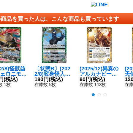
の商品を買った人は、こんな商品も買っています
22/8)怪獣酋
〔状態B〕(202
(2025/12)異奏の
(2
ェロニモン
2/8)変身怪人ゼ
アルカナビース
天
代ウルトラ怪
円
(税込)
ットン星人[初代
180円
(税込)
ト・キングライ
80円
(税込)
【M
12
【M】{CB22
ウルトラ怪獣]
オン【R】{BS7
1
 1枚
在庫数 5枚
在庫数 142枚
在庫
31}《緑》
【M】{CB22-05
4-058}《黄》
6}《緑》