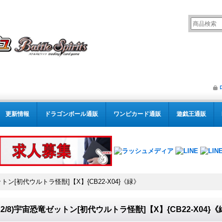
更新情報
ドラゴンボール通販
ワンピカード通販
遊戯王通販
ゼットン[初代ウルトラ怪獣]【X】{CB22-X04}《緑》
022/8)宇宙恐竜ゼットン[初代ウルトラ怪獣]【X】{CB22-X04}