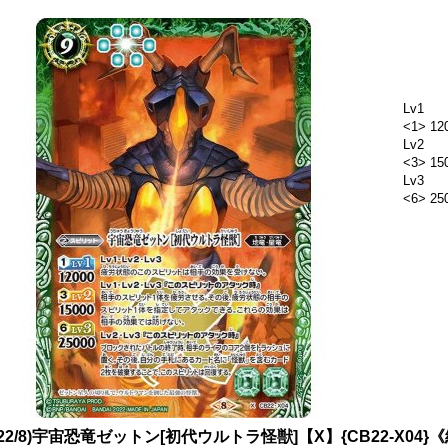
Lv1
<1> 12
Lv2
<3> 15
Lv3
<6> 25
022/8)宇宙恐竜ゼットン[初代ウルトラ怪獣]【X】{CB22-X04}