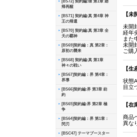
[BS72] 契約編:環 第1章 廻
帰再醒
【未
[BS71] 契約編:真 第4章 神
王の帰還
未開
[BS70] 契約編:真 第3章 全
経年
天の覇神
また
未開
[BS69]契約編：真 第2章：
ご購
原初の襲来
[BS68] 契約編:真 第1章
神々の戦い
【生
[BS67]契約編：界 第4章：
界導
状態
目立
[BS66]契約編:界 第3章 紡
約
[BS65]契約編:界 第2章 極
【在
争
商品
[BS64]契約編：界 第1章：
異な
閃刃
[BSC47] テーマブースター