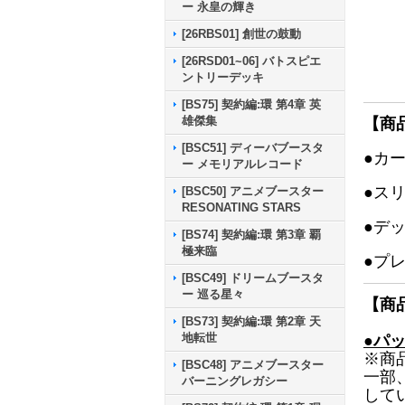
ー 永皇の輝き
[26RBS01] 創世の鼓動
[26RSD01~06] バトスピエ
ントリーデッキ
[BS75] 契約編:環 第4章 英
雄傑集
【商
[BSC51] ディーバブースタ
●カ
ー メモリアルレコード
●ス
[BSC50] アニメブースター
RESONATING STARS
●デ
[BS74] 契約編:環 第3章 覇
極来臨
●プ
[BSC49] ドリームブースタ
ー 巡る星々
【商
[BS73] 契約編:環 第2章 天
地転世
●パ
※商
[BSC48] アニメブースター
一部
バーニングレガシー
して