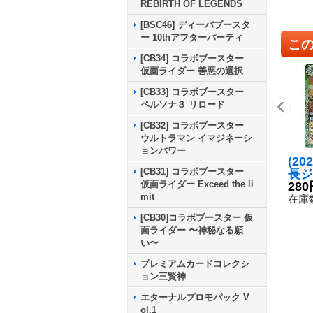
REBIRTH OF LEGENDS
[BSC46] ディーバブースタ
ー 10thアフターパーティ
こ
[CB34] コラボブースター
仮面ライダー 善悪の選択
[CB33] コラボブースター
ペルソナ３ リロード
[CB32] コラボブースター
ウルトラマン イマジネーシ
ョンパワー
(20
[CB31] コラボブースター
長ジ
仮面ライダー Exceed the li
[初
280
mit
獣]
在庫数
-0
[CB30]コラボブースター 仮
面ライダー 〜神秘なる願
い〜
プレミアムカードコレクシ
ョン三賢神
エターナルプロモパック V
ol.1