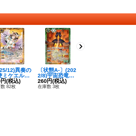
025/12)異奏の
〔状態A-〕(202
(2022/8)宇宙怪
(
使ミケエル
2/8)宇宙恐竜ゼ
獣ベムラー[初代
竜
】{BS74-05
0円
(税込)
ットン[初代ウル
260円
(税込)
ウルトラ怪獣]
180円
(税込)
ウ
8
}《黄》
トラ怪獣]【X】
【C】{CB22-02
[
数 82枚
在庫数 3枚
在庫数 2枚
在
{CB22-X04}
2}《緑》
0
《緑》