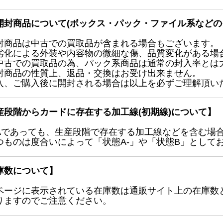
開封商品について(ボックス・パック・ファイル系などの
封商品は中古での買取品が含まれる場合もございます。
劣化による外装や内容物の微細な傷、品質変化がある場
中古での買取品の為、パック系商品は通常の封入率とは
封商品の性質上、返品・交換はお受け出来ません。
入、ご購入後に開封される場合は以上を必ずご理解頂い
産段階からカードに存在する加工線(初期線)について】
Aであっても、生産段階で存在する加工線などを含む場
つものは度合いによって「状態A-」や「状態B」として
庫数について】
ページに表示されている在庫数は通販サイト上の在庫数
りますのでご注意ください。