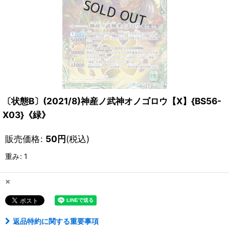
〔状態B〕(2021/8)神産ノ武神オノゴロウ【X】{BS56-
X03}《緑》
販売価格
:
50
円
(税込)
重み
:
1
×
返品特約に関する重要事項