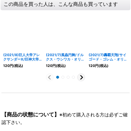
この商品を買った人は、こんな商品も買っています
(2021/8)巨人大帝アレ
(2021/7)風蟲円舞/ドル
(2021/7)轟覇天翔/サイ
クサンダーX/巨神大帝ア
クス・ウシワカ・オリジ
ゴード・ゴレム・オリジ
レクサンダー・バシレウ
ン【CP】{BS55-
ン【CP】{BS55-
120
円
(税込)
120
円
(税込)
120
円
(税込)
スX【CP】{BS58-
TCP06a/BS55-
TCP09a/BS55-
TCP09a/BS58-
TCP06b}《緑》
TCP09b}《青》
TCP09b}《青》
【商品の状態について】
※初めて購入される方は必ずご確
認下さい。