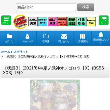
検索
メニュー
カート
店頭受取につい
カテゴリ
マイページ
収録弾
問い合わせ
ご利用案内
て
ホーム
>
スピリット
>
〔状態B〕(2021/8)神産ノ武神オノゴロウ【X】{BS56-X03}《緑》
〔状態B〕(2021/8)神産ノ武神オノゴロウ【X】{BS56-
X03}《緑》