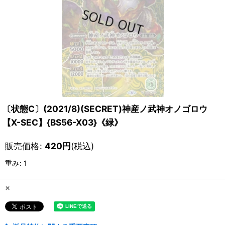
〔状態C〕(2021/8)(SECRET)神産ノ武神オノゴロウ
【X-SEC】{BS56-X03}《緑》
販売価格
:
420
円
(税込)
重み
:
1
×