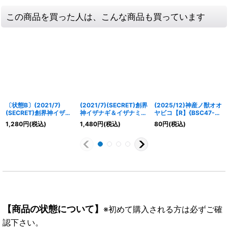
この商品を買った人は、こんな商品も買っています
〔状態B〕(2021/7)
(2021/7)(SECRET)創界
(2025/12)神産ノ獣オオ
(SECRET)創界神イザナ
神イザナギ＆イザナミ
ヤビコ【R】{BSC47-
ギ＆イザナミ【X-SEC】
【X-SEC】{BS55-
003}《緑》
1,280
円
(税込)
1,480
円
(税込)
80
円
(税込)
{BS55-X09}《多》
X09}《多》
【商品の状態について】
※初めて購入される方は必ずご確
認下さい。