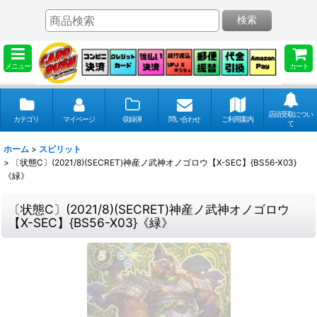
検索
メニュー
カート
店頭受取につい
カテゴリ
マイページ
収録弾
問い合わせ
ご利用案内
て
ホーム
>
スピリット
>
〔状態C〕(2021/8)(SECRET)神産ノ武神オノゴロウ【X-SEC】{BS56-X03}
《緑》
〔状態C〕(2021/8)(SECRET)神産ノ武神オノゴロウ
【X-SEC】{BS56-X03}《緑》