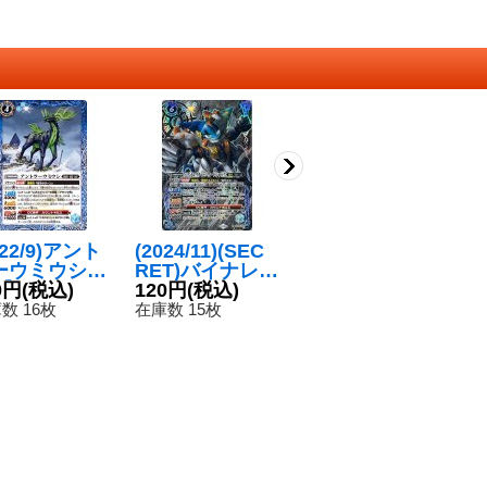
022/9)アント
(2024/11)(SEC
(2025/12)菌獣ア
(
ーウミウシ
RET)バイナレイ
リアリクイ
子
】{BS60-06
0円
(税込)
ター・パワード
120円
(税込)
【C】{BS74-03
80円
(税込)
{B
8
}《青》
シャック【M-S
4}《緑》
《
数 16枚
在庫数 15枚
在庫数 28枚
在
EC】{BS68-06
5}《青》