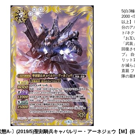
5(白3極
2000
以上】 
分のア
ト/ネク
『お互
「武装
回復させ
プ』 
リット
か減ら
直親 
隊の最精
態A-〕(2019/5)聖刻騎兵キャバルリー・アーネジェウ【M】{BS