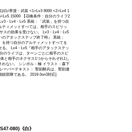
1)/白/界渡・武装 <1>Lv3 8000 <2>Lv4 1
 <5>Lv5 15000 【召喚条件：自分のライフ2
Lv3・Lv4・Lv5 系統：「武装」を持つ自
ルティメットすべては、相手のスピリッ
サスの効果を受けない。 Lv3・Lv4・Lv5
いのアタックステップ終了時』 系統：
」を持つ自分のアルティメットすべてを
る。 Lv4・Lv5『相手のアタックステッ
自分のライフは、ターンごとに相手のスピ
1体と相手のネクサス1つからそれぞれ1し
されない。 シンボル：極 イラスト：森下
フレーバーテキスト： 聖刻騎兵は、聖刻連
鋭部隊である。 2019-3on3対応]
47-080}《白》