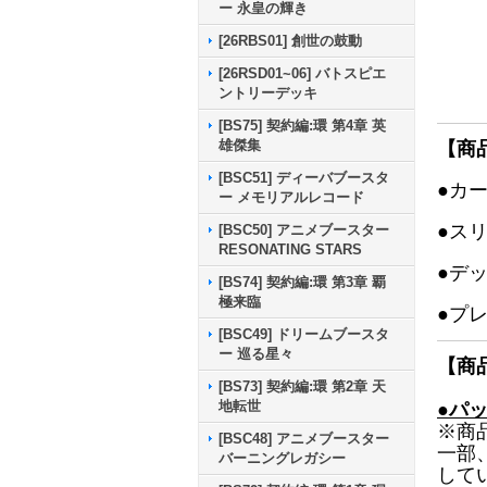
ー 永皇の輝き
[26RBS01] 創世の鼓動
[26RSD01~06] バトスピエ
ントリーデッキ
[BS75] 契約編:環 第4章 英
雄傑集
【商
[BSC51] ディーバブースタ
●カ
ー メモリアルレコード
●ス
[BSC50] アニメブースター
RESONATING STARS
●デ
[BS74] 契約編:環 第3章 覇
極来臨
●プ
[BSC49] ドリームブースタ
ー 巡る星々
【商
[BS73] 契約編:環 第2章 天
地転世
●パ
※商
[BSC48] アニメブースター
一部
バーニングレガシー
して