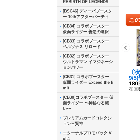
REBIRTH OF LEGENDS
[BSC46] ディーバブースタ
ー 10thアフターパーティ
こ
[CB34] コラボブースター
仮面ライダー 善悪の選択
[CB33] コラボブースター
ペルソナ３ リロード
[CB32] コラボブースター
ウルトラマン イマジネーシ
ョンパワー
〔状
[CB31] コラボブースター
9/
仮面ライダー Exceed the li
ェフ
180
mit
トト
在庫数
7-
[CB30]コラボブースター 仮
面ライダー 〜神秘なる願
い〜
プレミアムカードコレクシ
ョン三賢神
エターナルプロモパック V
ol.1