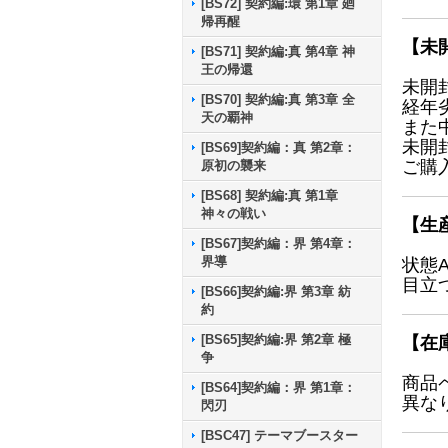
[BS72] 契約編:環 第1章 廻
帰再醒
【未
[BS71] 契約編:真 第4章 神
王の帰還
未開
[BS70] 契約編:真 第3章 全
経年
天の覇神
また
未開
[BS69]契約編：真 第2章：
ご購
原初の襲来
[BS68] 契約編:真 第1章
神々の戦い
【生
[BS67]契約編：界 第4章：
界導
状態
目立
[BS66]契約編:界 第3章 紡
約
[BS65]契約編:界 第2章 極
【在
争
商品
[BS64]契約編：界 第1章：
異な
閃刃
[BSC47] テーマブースター