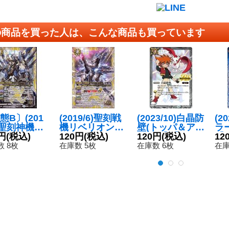
の商品を買った人は、こんな商品も買っています
態B〕(201
(2019/6)聖刻戦
(2023/10)白晶防
(2
5)聖刻神機ジ
機リベリオン・
壁(トッパ＆アイ
ラ
ティック＝
円
(税込)
ネヘジェト
120円
(税込)
ボウ)【C】{BS
120円
(税込)
【C
12
【X】{BS4
【X】{BS48-X0
52-RV008}
4
 8枚
在庫数 5枚
在庫数 6枚
在庫
X04}《白》
4}《白》
《白》