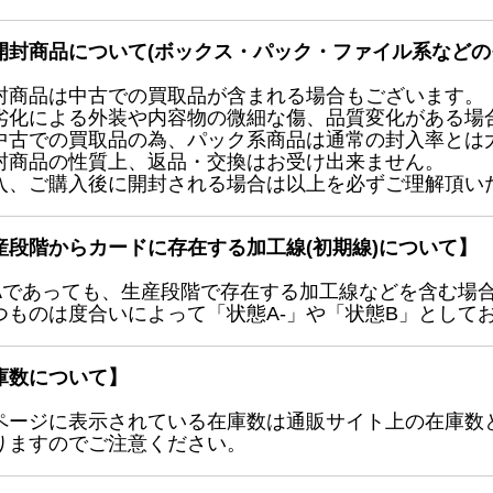
開封商品について(ボックス・パック・ファイル系などの
封商品は中古での買取品が含まれる場合もございます。
劣化による外装や内容物の微細な傷、品質変化がある場
中古での買取品の為、パック系商品は通常の封入率とは
封商品の性質上、返品・交換はお受け出来ません。
入、ご購入後に開封される場合は以上を必ずご理解頂い
産段階からカードに存在する加工線(初期線)について】
Aであっても、生産段階で存在する加工線などを含む場
つものは度合いによって「状態A-」や「状態B」として
庫数について】
ページに表示されている在庫数は通販サイト上の在庫数
りますのでご注意ください。