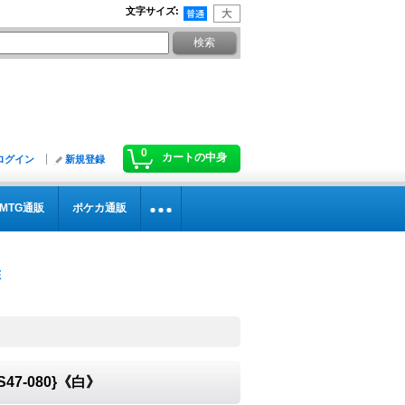
文字サイズ
:
0
カートの中身
ログイン
新規登録
MTG通販
ポケカ通販
7-080}《白》