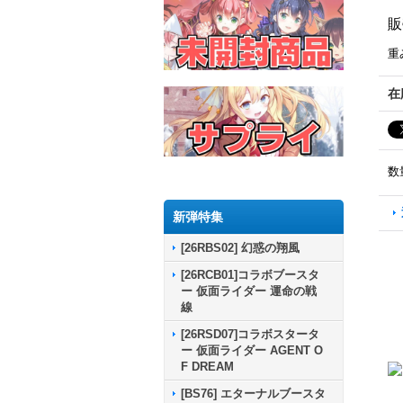
販
重
在
数
新弾特集
[26RBS02] 幻惑の翔風
[26RCB01]コラボブースタ
ー 仮面ライダー 運命の戦
線
[26RSD07]コラボスタータ
ー 仮面ライダー AGENT O
F DREAM
[BS76] エターナルブースタ