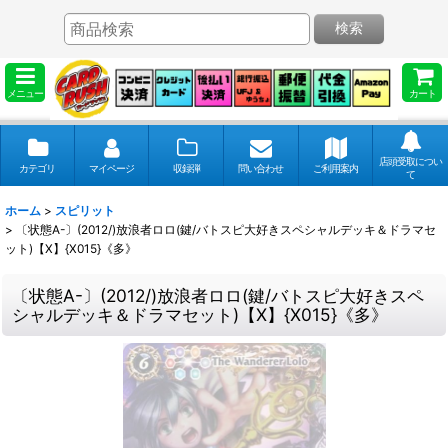
検索
メニュー
カート
店頭受取につい
カテゴリ
マイページ
収録弾
問い合わせ
ご利用案内
て
ホーム
>
スピリット
>
〔状態A-〕(2012/)放浪者ロロ(鍵/バトスピ大好きスペシャルデッキ＆ドラマセ
ット)【X】{X015}《多》
〔状態A-〕(2012/)放浪者ロロ(鍵/バトスピ大好きスペ
シャルデッキ＆ドラマセット)【X】{X015}《多》