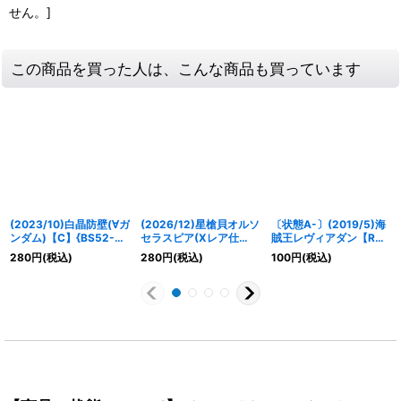
せん。]
この商品を買った人は、こんな商品も買っています
(2023/10)白晶防壁(∀ガ
(2026/12)星槍貝オルソ
〔状態A-〕(2019/5)海
ンダム)【C】{BS52-
セラスピア(Xレア仕
賊王レヴィアダン【R】
RV008}《白》
様/LM2026収録)【C】
{BS41-RV011}《青》
280
円
(税込)
280
円
(税込)
100
円
(税込)
{BS74-002}《赤》