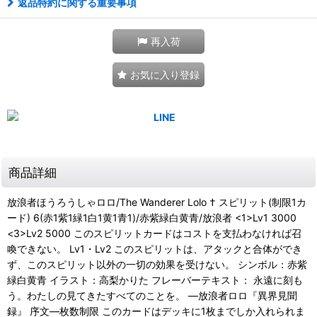
返品特約に関する重要事項
再入荷
お気に入り登録
商品詳細
放浪者ほうろうしゃロロ/The Wanderer Lolo † スピリット(制限1カ
ード) 6(赤1紫1緑1白1黄1青1)/赤紫緑白黄青/放浪者 <1>Lv1 3000
<3>Lv2 5000 このスピリットカードはコストを支払わなければ召
喚できない。 Lv1・Lv2 このスピリットは、アタックと合体ができ
ず、このスピリット以外の一切の効果を受けない。 シンボル：赤紫
緑白黄青 イラスト：高梨かりた フレーバーテキスト： 永遠に刻も
う。わたしの見てきたすべてのことを。 ―放浪者ロロ『異界見聞
録』 序文―枚数制限 このカードはデッキに1枚までしか入れられま