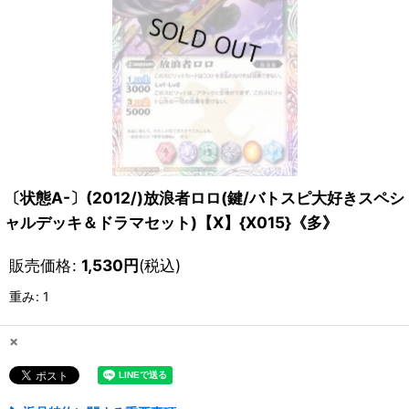
〔状態A-〕(2012/)放浪者ロロ(鍵/バトスピ大好きスペシ
ャルデッキ＆ドラマセット)【X】{X015}《多》
販売価格
:
1,530
円
(税込)
重み
:
1
×