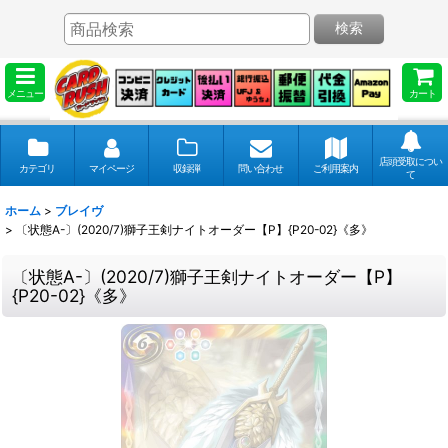
検索
メニュー
カート
店頭受取につい
カテゴリ
マイページ
収録弾
問い合わせ
ご利用案内
て
ホーム
>
ブレイヴ
>
〔状態A-〕(2020/7)獅子王剣ナイトオーダー【P】{P20-02}《多》
〔状態A-〕(2020/7)獅子王剣ナイトオーダー【P】
{P20-02}《多》