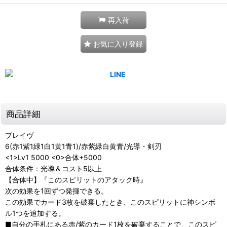
再入荷
お気に入り登録
商品詳細
ブレイヴ
6(赤1紫1緑1白1黄1青1)/赤紫緑白黄青/光導・剣刃
<1>Lv1 5000 <0>合体+5000
合体条件：光導＆コスト5以上
【合体中】『このスピリットのアタック時』
次の効果を1回ずつ発揮できる。
この効果でカード3枚を破棄したとき、このスピリットに神シンボ
ル1つを追加する。
■自分の手札にある赤/紫のカード1枚を破棄することで、このスピ