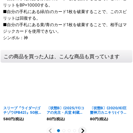
リットをBP+10000する。
■自分の手札にある緑/白のカード1枚を破棄することで、このスピ
リットは回復する。
■自分の手札にある黄/青のカード1枚を破棄することで、相手はマ
ジックカードを使用できない。
シンボル：神
この商品を買った人は、こんな商品も買っています
スリーブ『ライダー/ゴ
〔状態B〕(2025/11)コ
〔状態B〕(2020/6)巨
チゾウ(PB42)』50枚
アの光主・兵堂 剣蔵
蟹神刀カニキリ(イラス
【-】{-}《サプライ》
【P】{PX24-06}《緑》
ト違い)【R】{BS49-
580
円
(税込)
80
円
(税込)
80
円
(税込)
081}《緑》