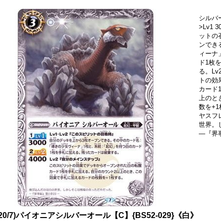
シルバー
>Lv1 
ットの
ンでき
ィーナ
ド1枚
る。L
トの効
カード
上のと
数を+
ヤスフ
世界。
―『界
020/7)パイオニアシルバーオール【C】{BS52-029}《白》