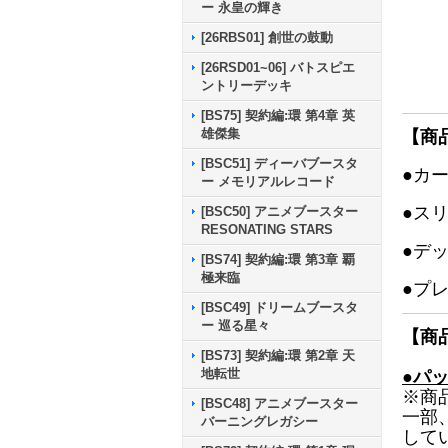
ー 永皇の輝き
[26RBS01] 創世の鼓動
[26RSD01~06] バトスピエ
ントリーデッキ
[BS75] 契約編:環 第4章 英
雄傑集
【商
[BSC51] ディーバブースタ
●カ
ー メモリアルレコード
●ス
[BSC50] アニメブースター
RESONATING STARS
●デ
[BS74] 契約編:環 第3章 覇
極来臨
●プ
[BSC49] ドリームブースタ
ー 巡る星々
【商
[BS73] 契約編:環 第2章 天
地転世
●パ
※商
[BSC48] アニメブースター
一部
バーニングレガシー
して