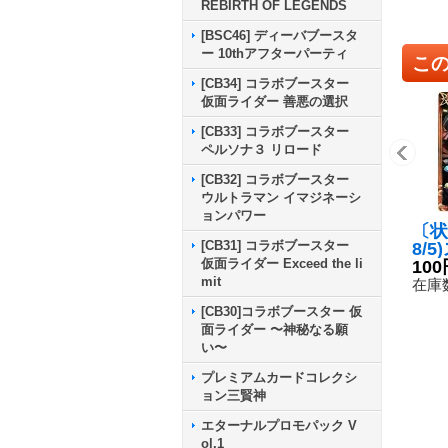
REBIRTH OF LEGENDS
[BSC46] ディーバブースタ
ー 10thアフターパーティ
こ
[CB34] コラボブースター
仮面ライダー 善悪の選択
[CB33] コラボブースター
ペルソナ３ リロード
[CB32] コラボブースター
ウルトラマン イマジネーシ
ョンパワー
〔状
[CB31] コラボブースター
8/
仮面ライダー Exceed the li
ドロ
100
mit
S12
在庫数
[CB30]コラボブースター 仮
面ライダー 〜神秘なる願
い〜
プレミアムカードコレクシ
ョン三賢神
エターナルプロモパック V
ol.1