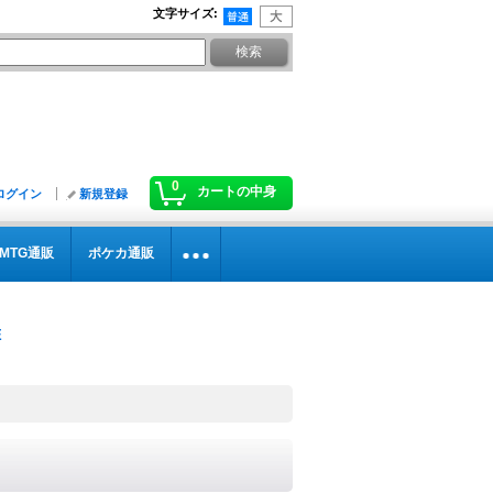
文字サイズ
:
0
カートの中身
ログイン
新規登録
MTG通販
ポケカ通販