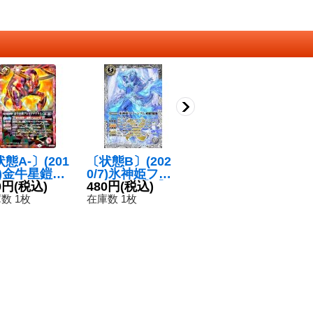
態A-〕(201
〔状態B〕(202
(2020/7)氷姫の
〔
3)金牛星鎧ブ
0/7)氷神姫フリ
創界石/氷魔神姫
9
イヴタウラス
0円
(税込)
ージアム【X】
480円
(税込)
【転醒R】{BS5
120円
(税込)
ド
1
タバック加工/
{BS54-X05}
4-064}《白》
仕
数 1枚
在庫数 1枚
在庫数 10枚
在
導デッキCB
《白》
ス
)【X】{CP1
1
X10}《赤》