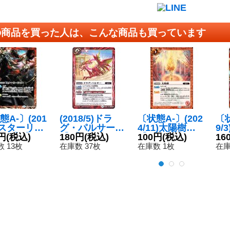
の商品を買った人は、こんな商品も買っています
態A-〕(201
(2018/5)ドラ
〔状態A-〕(202
〔状
5)スターリー
グ・パルサー
4/11)太陽樹
9/
ー【U】{B
円
(税込)
【C】{BS44-06
180円
(税込)
【R】{BS68-06
100円
(税込)
レ
16
-074}《赤》
7}《赤》
9}《赤》
(
 13枚
在庫数 37枚
在庫数 1枚
在庫
光
収録
4-