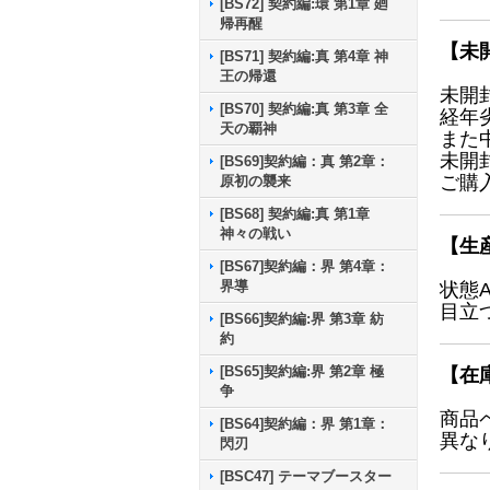
[BS72] 契約編:環 第1章 廻
帰再醒
【未
[BS71] 契約編:真 第4章 神
王の帰還
未開
[BS70] 契約編:真 第3章 全
経年
天の覇神
また
未開
[BS69]契約編：真 第2章：
ご購
原初の襲来
[BS68] 契約編:真 第1章
神々の戦い
【生
[BS67]契約編：界 第4章：
界導
状態
目立
[BS66]契約編:界 第3章 紡
約
[BS65]契約編:界 第2章 極
【在
争
商品
[BS64]契約編：界 第1章：
異な
閃刃
[BSC47] テーマブースター