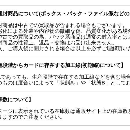
開封商品について(ボックス・パック・ファイル系などの
封商品は中古での買取品が含まれる場合もございます。
劣化による外装や内容物の微細な傷、品質変化がある場
中古での買取品の為、パック系商品は通常の封入率とは
封商品の性質上、返品・交換はお受け出来ません。
入、ご購入後に開封される場合は以上を必ずご理解頂い
産段階からカードに存在する加工線(初期線)について】
Aであっても、生産段階で存在する加工線などを含む場
つものは度合いによって「状態A-」や「状態B」として
庫数について】
ページに表示されている在庫数は通販サイト上の在庫数
りますのでご注意ください。