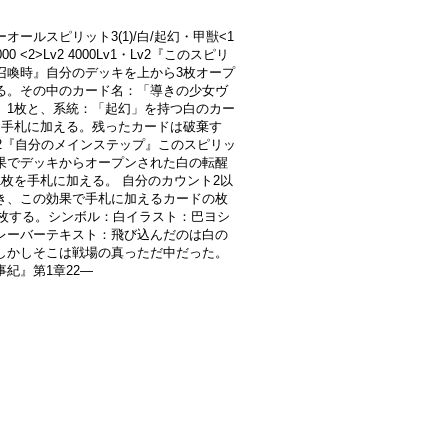
オールスピリット3(1)/白/起幻・甲獣<1
3000 <2>Lv2 4000Lv1・Lv2『このスピリ
召喚時』自分のデッキを上から3枚オープ
る。その中のカード名：「導きの少女ヴ
」1枚と、系統：「起幻」を持つ白のカー
を手札に加える。残ったカードは破棄す
v2『自分のメインステップ』このスピリッ
果でデッキからオープンされた白の転醒
1枚を手札に加える。 自分のカウント2以
き、この効果で手札に加えるカードの枚
1枚する。シンボル：白イラスト：巴ヨシ
レーバーテキスト：飛び込んだのは白の
しかしそこは戦場の真っただ中だった。
事紀』第1章22―