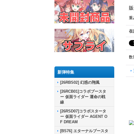
販
重
在
数
新弾特集
[26RBS02] 幻惑の翔風
[26RCB01]コラボブースタ
ー 仮面ライダー 運命の戦
線
[26RSD07]コラボスタータ
ー 仮面ライダー AGENT O
F DREAM
[BS76] エターナルブースタ