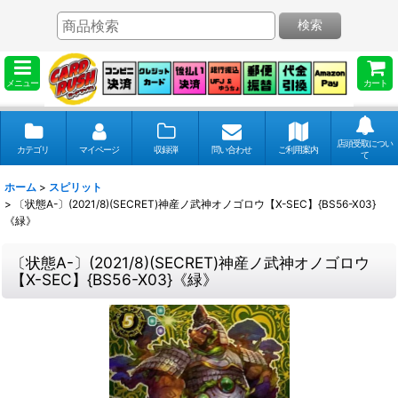
検索
メニュー
カート
店頭受取につい
カテゴリ
マイページ
収録弾
問い合わせ
ご利用案内
て
ホーム
>
スピリット
>
〔状態A-〕(2021/8)(SECRET)神産ノ武神オノゴロウ【X-SEC】{BS56-X03}
《緑》
〔状態A-〕(2021/8)(SECRET)神産ノ武神オノゴロウ
【X-SEC】{BS56-X03}《緑》