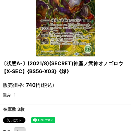
〔状態A-〕(2021/8)(SECRET)神産ノ武神オノゴロウ
【X-SEC】{BS56-X03}《緑》
販売価格
:
740
円
(税込)
重み
:
1
在庫数 3枚