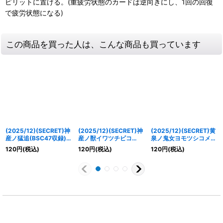
ピリットに置ける。(重疲労状態のカードは逆向きにし、1回の回復
で疲労状態になる)
この商品を買った人は、こんな商品も買っています
(2025/12)(SECRET)神
(2025/12)(SECRET)神
(2025/12)(SECRET)黄
産ノ猛追(BSC47収録)
産ノ獣イワツチビコ
泉ノ鬼女ヨモツシコメ
【C-SEC】{BS55-072}
(BSC47収録)【C-
(BSC47収録)【C-
120
円
(税込)
120
円
(税込)
120
円
(税込)
《緑》
SEC】{BS55-028}
SEC】{BS55-017}
《緑》
《紫》