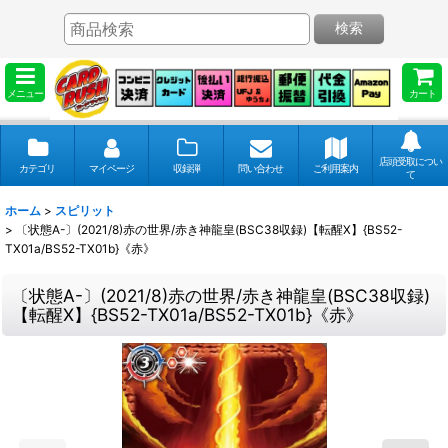
検索
メニュー
カート
店頭受取につい
カテゴリ
マイページ
収録弾
問い合わせ
ご利用案内
て
ホーム
>
スピリット
>
〔状態A-〕(2021/8)赤の世界/赤き神龍皇(BSC38収録)【転醒X】{BS52-
TX01a/BS52-TX01b}《赤》
〔状態A-〕(2021/8)赤の世界/赤き神龍皇(BSC38収録)
【転醒X】{BS52-TX01a/BS52-TX01b}《赤》