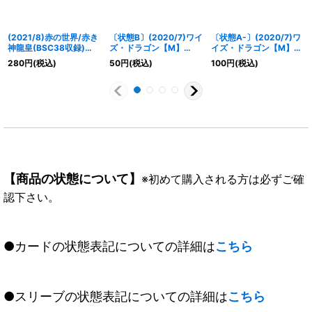
(2021/8)赤の世界/赤き
〔状態B〕(2020/7)ワイ
〔状態A-〕(2020/7)ワ
神龍皇(BSC38収録)
ズ・ドラゴン【M】
イズ・ドラゴン【M】
【転醒X】{BS52-
{BS52-008}《赤》
{BS52-008}《赤》
280
円
(税込)
50
円
(税込)
100
円
(税込)
TX01a/BS52-TX01b}
《赤》
【商品の状態について】
※初めて購入される方は必ずご確
認下さい。
●カードの状態表記についての詳細は
こちら
●スリーブの状態表記についての詳細は
こちら