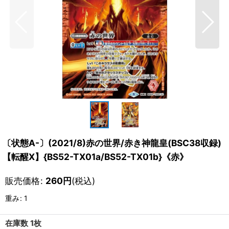
〔状態A-〕(2021/8)赤の世界/赤き神龍皇(BSC38収録)
【転醒X】{BS52-TX01a/BS52-TX01b}《赤》
販売価格
:
260
円
(税込)
重み
:
1
在庫数 1枚