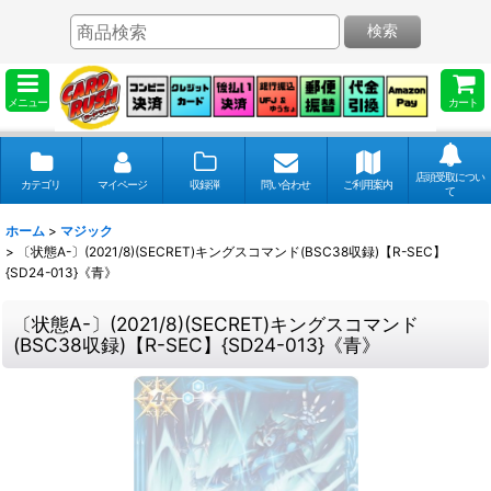
検索
メニュー
カート
店頭受取につい
カテゴリ
マイページ
収録弾
問い合わせ
ご利用案内
て
ホーム
>
マジック
>
〔状態A-〕(2021/8)(SECRET)キングスコマンド(BSC38収録)【R-SEC】
{SD24-013}《青》
〔状態A-〕(2021/8)(SECRET)キングスコマンド
(BSC38収録)【R-SEC】{SD24-013}《青》