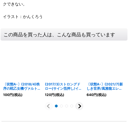
クできない。
イラスト：かんくろう
この商品を買った人は、こんな商品も買っています
〔状態A-〕(2018/4)秩
(2017/3)ストロングド
〔状態A-〕(2021/7)新
序の戦乙女機ヴァルトラ
ロー(サイン箔押し/イヌ
しき世界/風雅龍エレ
ウテ【R】{BS43-036}
イ将軍イラスト)【U】
ア・ラグーン(WINNER)
100
円
(税込)
120
円
(税込)
640
円
(税込)
《白》
{SD02-017}《青》
【-】{SD55-011}
《多》