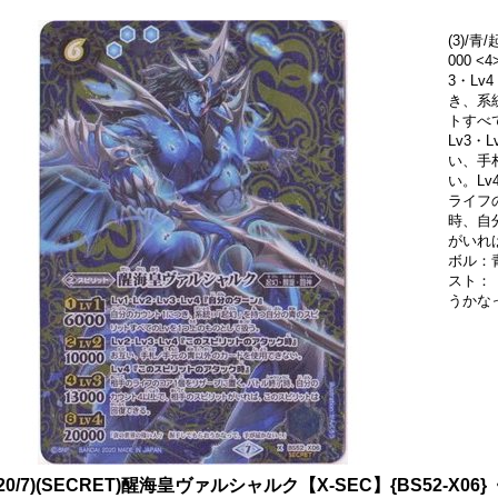
(3)/青
000 <4
3・L
き、系
トすべ
Lv3
い、手
い。L
ライフ
時、自
がいれ
ボル：
スト：
うかな
020/7)(SECRET)醒海皇ヴァルシャルク【X-SEC】{BS52-X06