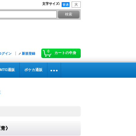
文字サイズ
:
0
カートの中身
ログイン
新規登録
MTG通販
ポケカ通販
}《青》