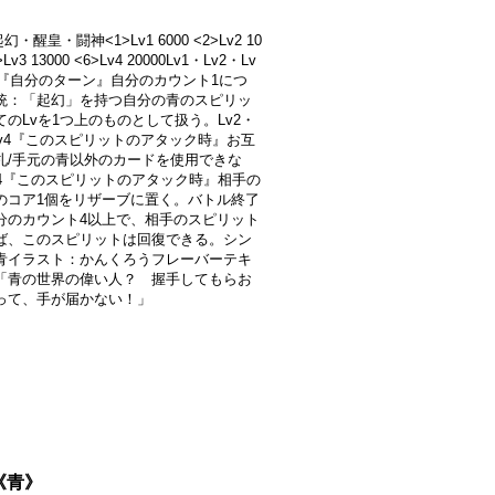
/起幻・醒皇・闘神<1>Lv1 6000 <2>Lv2 10
>Lv3 13000 <6>Lv4 20000Lv1・Lv2・Lv
v4『自分のターン』自分のカウント1につ
統：「起幻」を持つ自分の青のスピリッ
てのLvを1つ上のものとして扱う。Lv2・
・Lv4『このスピリットのアタック時』お互
札/手元の青以外のカードを使用できな
v4『このスピリットのアタック時』相手の
のコア1個をリザーブに置く。バトル終了
分のカウント4以上で、相手のスピリット
ば、このスピリットは回復できる。シン
青イラスト：かんくろうフレーバーテキ
「青の世界の偉い人？ 握手してもらお
って、手が届かない！」
}《青》