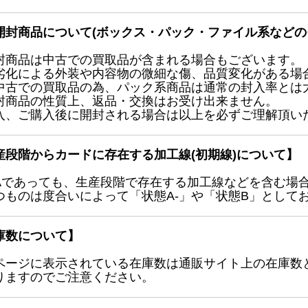
開封商品について(ボックス・パック・ファイル系などの
封商品は中古での買取品が含まれる場合もございます。
劣化による外装や内容物の微細な傷、品質変化がある場
中古での買取品の為、パック系商品は通常の封入率とは
封商品の性質上、返品・交換はお受け出来ません。
入、ご購入後に開封される場合は以上を必ずご理解頂い
産段階からカードに存在する加工線(初期線)について】
Aであっても、生産段階で存在する加工線などを含む場
つものは度合いによって「状態A-」や「状態B」として
庫数について】
ページに表示されている在庫数は通販サイト上の在庫数
りますのでご注意ください。