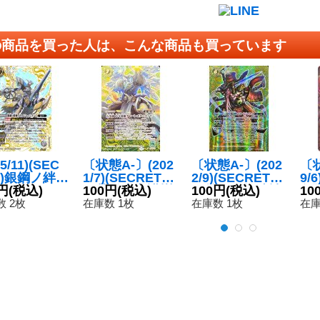
の商品を買った人は、こんな商品も買っています
25/11)(SEC
〔状態A-〕(202
〔状態A-〕(202
〔状
T)銀鋼ノ絆神
1/7)(SECRET)
2/9)(SECRET)
9/
グジャッジ
円
(税込)
五英雄大守護樹
100円
(税込)
正義の巨蟹武神
100円
(税込)
創
10
ト【X-SE
グレート・ボタ
キャンサード・
レ
 2枚
在庫数 1枚
在庫数 1枚
在庫
BS71-X05}
ニカイザー【X-
ジャスティス
ン
》
SEC】{BS55-X
【X-SEC】{BS
C】
04}《緑》
60-X03}《緑》
《