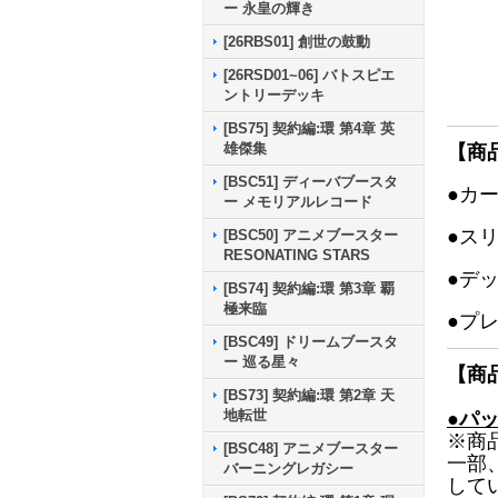
ー 永皇の輝き
[26RBS01] 創世の鼓動
[26RSD01~06] バトスピエ
ントリーデッキ
[BS75] 契約編:環 第4章 英
雄傑集
【商
[BSC51] ディーバブースタ
●カ
ー メモリアルレコード
●ス
[BSC50] アニメブースター
RESONATING STARS
●デ
[BS74] 契約編:環 第3章 覇
極来臨
●プ
[BSC49] ドリームブースタ
ー 巡る星々
【商
[BS73] 契約編:環 第2章 天
地転世
●パ
※商
[BSC48] アニメブースター
一部
バーニングレガシー
して