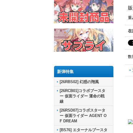
販
重
在
数
新弾特集
[26RBS02] 幻惑の翔風
[26RCB01]コラボブースタ
ー 仮面ライダー 運命の戦
線
[26RSD07]コラボスタータ
ー 仮面ライダー AGENT O
F DREAM
[BS76] エターナルブースタ