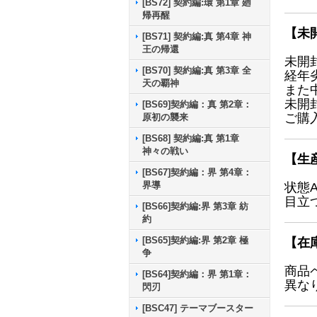
[BS72] 契約編:環 第1章 廻
帰再醒
【未
[BS71] 契約編:真 第4章 神
王の帰還
未開
[BS70] 契約編:真 第3章 全
経年
天の覇神
また
未開
[BS69]契約編：真 第2章：
ご購
原初の襲来
[BS68] 契約編:真 第1章
神々の戦い
【生
[BS67]契約編：界 第4章：
界導
状態
目立
[BS66]契約編:界 第3章 紡
約
[BS65]契約編:界 第2章 極
【在
争
商品
[BS64]契約編：界 第1章：
異な
閃刃
[BSC47] テーマブースター