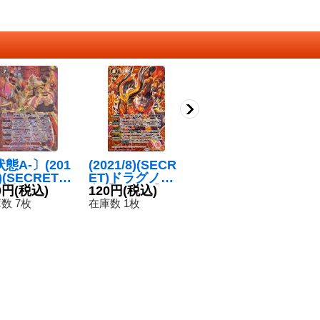
態A-〕(201
(2021/8)(SECR
(2024/11)(SEC
(2
6)(SECRET)
ET)ドラグノ真
RET)雷皇鳥ケラ
R
聖神龍ジェネ
0円
(税込)
竜【X-SEC】{B
120円
(税込)
ヴノ・アードラ
120円
(税込)
ラ
1
イタードラゴ
S58-X02}《赤》
ー【X-SEC】{B
【
数 7枚
在庫数 1枚
在庫数 10枚
在
・ゼロ【X-SE
S68-X04}《緑》
6
{BS48-X01}
赤》