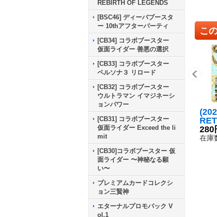
REBIRTH OF LEGENDS
[BSC46] ディーバブースタ
ー 10thアフターパーティ
こ
[CB34] コラボブースター
仮面ライダー 善悪の選択
[CB33] コラボブースター
ペルソナ３ リロード
[CB32] コラボブースター
ウルトラマン イマジネーシ
ョンパワー
(20
[CB31] コラボブースター
RE
仮面ライダー Exceed the li
フラ
280
mit
メン
在庫数
C】{
[CB30]コラボブースター 仮
《白
面ライダー 〜神秘なる願
い〜
プレミアムカードコレクシ
ョン三賢神
エターナルプロモパック V
ol.1