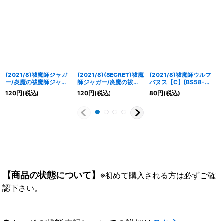
(2021/8)祓魔師ジャガ
(2021/8)(SECRET)祓魔
(2021/8)祓魔師ウルフ
ー/炎魔の祓魔師ジャガ
師ジャガー/炎魔の祓魔
バヌス【C】{BS58-
ー【転醒R】{BS58-
師ジャガー【転醒R-
024}《緑》
120
円
(税込)
120
円
(税込)
80
円
(税込)
023a/BS58-023b}
SEC】{BS58-
《多》
023a/BS58-023b}
《多》
【商品の状態について】
※初めて購入される方は必ずご確
認下さい。