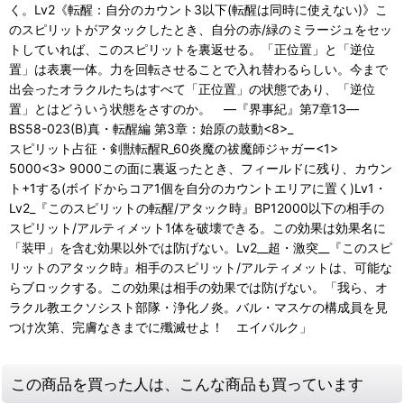
く。Lv2《転醒：自分のカウント3以下(転醒は同時に使えない)》こ
のスピリットがアタックしたとき、自分の赤/緑のミラージュをセッ
トしていれば、このスピリットを裏返せる。「正位置」と「逆位
置」は表裏一体。力を回転させることで入れ替わるらしい。今まで
出会ったオラクルたちはすべて「正位置」の状態であり、「逆位
置」とはどういう状態をさすのか。 ―『界事紀』第7章13―
BS58-023(B)真・転醒編 第3章：始原の鼓動<8>_
スピリット占征・剣獣転醒R_60炎魔の祓魔師ジャガー<1>
5000<3> 9000この面に裏返ったとき、フィールドに残り、カウン
ト+1する(ボイドからコア1個を自分のカウントエリアに置く)Lv1・
Lv2_『このスピリットの転醒/アタック時』BP12000以下の相手の
スピリット/アルティメット1体を破壊できる。この効果は効果名に
「装甲」を含む効果以外では防げない。Lv2__超・激突__『このスピ
リットのアタック時』相手のスピリット/アルティメットは、可能な
らブロックする。この効果は相手の効果では防げない。「我ら、オ
ラクル教エクソシスト部隊・浄化ノ炎。バル・マスケの構成員を見
つけ次第、完膚なきまでに殲滅せよ！ エイバルク」
この商品を買った人は、こんな商品も買っています