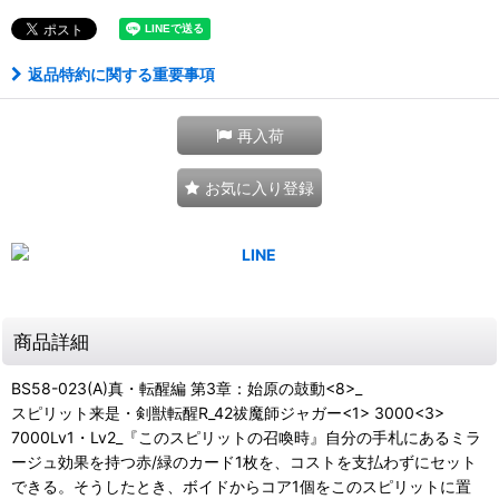
返品特約に関する重要事項
再入荷
お気に入り登録
商品詳細
BS58-023(A)真・転醒編 第3章：始原の鼓動<8>_
スピリット来是・剣獣転醒R_42祓魔師ジャガー<1> 3000<3>
7000Lv1・Lv2_『このスピリットの召喚時』自分の手札にあるミラ
ージュ効果を持つ赤/緑のカード1枚を、コストを支払わずにセット
できる。そうしたとき、ボイドからコア1個をこのスピリットに置