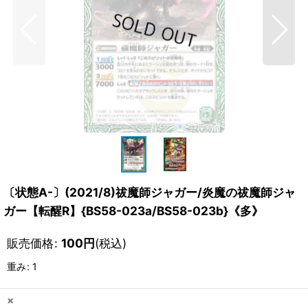
〔状態A-〕(2021/8)祓魔師ジャガー/炎魔の祓魔師ジャ
ガー【転醒R】{BS58-023a/BS58-023b}《多》
販売価格
:
100
円
(税込)
重み
:
1
×