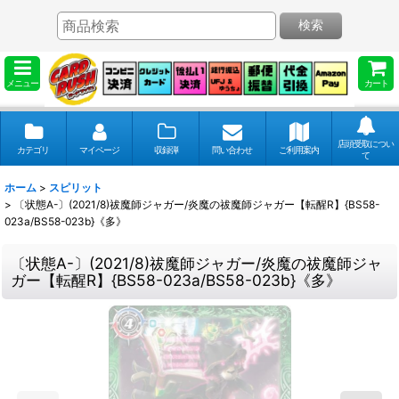
検索
メニュー
カート
店頭受取につい
カテゴリ
マイページ
収録弾
問い合わせ
ご利用案内
て
ホーム
>
スピリット
>
〔状態A-〕(2021/8)祓魔師ジャガー/炎魔の祓魔師ジャガー【転醒R】{BS58-
023a/BS58-023b}《多》
〔状態A-〕(2021/8)祓魔師ジャガー/炎魔の祓魔師ジャ
ガー【転醒R】{BS58-023a/BS58-023b}《多》