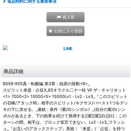
返品特約に関する重要事項
再入荷
お気に入り登録
商品詳細
BS58-X05真・転醒編 第3章：始原の鼓動<8>_
スピリット来是・占征X_65オラクル二十一柱 VII ザ・チャリオット
<1> 7000<2> 10000<5> 15000Lv1・Lv2・Lv3_『このスピリット
の召喚/アタック時』相手のスピリット/ネクサス/バースト1つをデッ
キの下に戻せる。_連鎖：条件《紫/白シンボル》_(自分の紫/白シン
ボルがあるとき、下の効果を続けて発揮する)[紫][紫][白][白]：この
ターンの間、相手は、ブロック宣言できない。Lv2・Lv3_フラッシ
ュ_『お互いのアタックステップ』系統：「来是」/「占征」を持つ