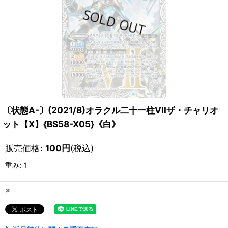
〔状態A-〕(2021/8)オラクル二十一柱VIIザ・チャリオ
ット【X】{BS58-X05}《白》
販売価格
:
100
円
(税込)
重み
:
1
×