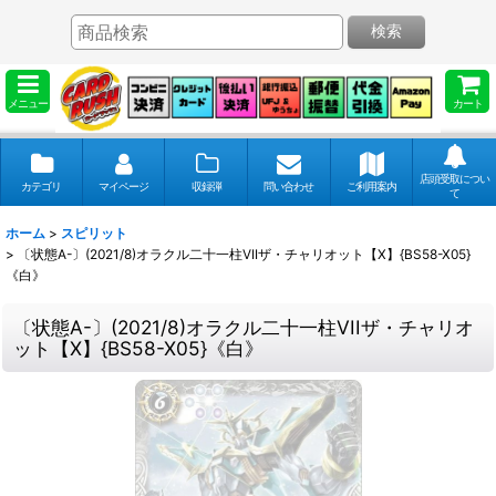
検索
メニュー
カート
店頭受取につい
カテゴリ
マイページ
収録弾
問い合わせ
ご利用案内
て
ホーム
>
スピリット
>
〔状態A-〕(2021/8)オラクル二十一柱VIIザ・チャリオット【X】{BS58-X05}
《白》
〔状態A-〕(2021/8)オラクル二十一柱VIIザ・チャリオ
ット【X】{BS58-X05}《白》