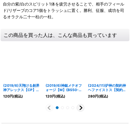
自分の紫/白のスピリット1体を疲労させることで、相手のフィール
ド/リザーブのコア1個をトラッシュに置く。勝利、征服、成功を司
るオラクル二十一柱の一柱。
この商品を買った人は、こんな商品も買っています
(2019/6)天翔ける創界
(2019/6)神鎚メテオフ
(2024/11)炉神の契約神
神アレックス【CP】
ォージ【M】{BS50-
ヘファイストス【契約
{BS50-CP01}《多》
080}《青》
X】{BSC44-CX05}
120
円
(税込)
120
円
(税込)
280
円
(税込)
《青》