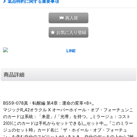
返品特約に関する重要事項
再入荷
お気に入り登録
商品詳細
BS59-078真・転醒編 第4章：運命の変革<8>_
マジックR_42オラクル X オーバーホイール・オブ・フォーチュンこ
のカードは系統：「来是」/「光導」を持つ。_ミラージュ：コスト
2(0)(このカードは手札からセットできる)__セット中__『このミラー
ジュのセット時』カード名に「ザ・ホイール・オブ・フォーチュ
ン」を含む自分のスピリットがいるとき、自分のデッキの上から2枚