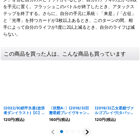
を手元に置く。フラッシュこのバトルが終了したとき、アタックス
テップを終了する。さらに、自分の手元に系統：「来是」/「占征」
と「光導」を持つカードが3枚以上あるとき、このターンの間、相
手によって自分のライフが1度に2以上減るとき、自分のライフは減
らない。
この商品を買った人は、こんな商品も買っています
(2022/9)絶甲氷盾(放浪
〔状態A-〕(2016/3)巨
(2019/3)乙女星鎧ヴァ
者ダンイラスト)【C】
蟹星鎧ブレイヴキャンサ
ルゴブレイヴ(タバック
{SD56-RV009}《白》
ー(Mレア仕様/BSC27収
加工/光導デッキCB収
120
円
(税込)
160
円
(税込)
120
円
(税込)
録)【X】{BS26-X07}
録)【R】{BS26-061}
《緑》
《黄》