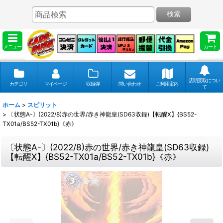
検索
メニュー
カート
店頭受取につい
カテゴリ
マイページ
収録弾
問い合わせ
ご利用案内
て
ホーム
>
スピリット
>
〔状態A-〕(2022/8)赤の世界/赤き神龍皇(SD63収録)【転醒X】{BS52-
TX01a/BS52-TX01b}《赤》
〔状態A-〕(2022/8)赤の世界/赤き神龍皇(SD63収録)
【転醒X】{BS52-TX01a/BS52-TX01b}《赤》