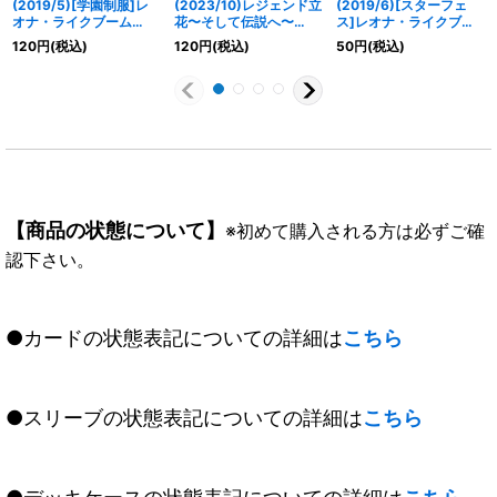
(2019/5)[学園制服]レ
(2023/10)レジェンド立
(2019/6)[スターフェ
オナ・ライクブーム
花〜そして伝説へ〜
ス]レオナ・ライクブー
【C】{BSC33-027}
【PB】{PB33-006}
ム【C】{BSC35-021}
120
円
(税込)
120
円
(税込)
50
円
(税込)
《黄》
《多》
《黄》
【商品の状態について】
※初めて購入される方は必ずご確
認下さい。
●カードの状態表記についての詳細は
こちら
●スリーブの状態表記についての詳細は
こちら