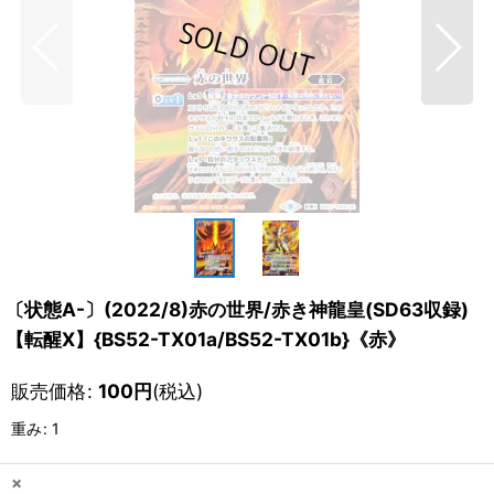
〔状態A-〕(2022/8)赤の世界/赤き神龍皇(SD63収録)
【転醒X】{BS52-TX01a/BS52-TX01b}《赤》
販売価格
:
100
円
(税込)
重み
:
1
×