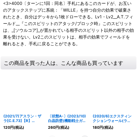
<3>4000〔ターンに1回：同名〕手札にあるこのカードが、お互い
のアタックステップに系統：「WILLE」を持つ自分の効果で破棄さ
れたとき、自分はデッキから1枚ドローできる。Lv1・Lv2__A.T.フィ
ールド__『このスピリットのアタック/ブロック時』このスピリット
は、_[ソウルコア]_が置かれている相手のスピリット以外の相手の効
果を受けない。Lv2このスピリットは、相手の効果でフィールドを
離れるとき、手札に戻ることができる。
この商品を買った人は、こんな商品も買っています
(2021/7)アスラン・ザ
〔状態A-〕(2023/10)
(2020/6)エクスティン
ラ[C.E.73]【R】
白晶防壁(機動戦士ガン
クションウォール(ラク
{CB16-061}《白》
ダム)【C】{BS52-
スクラインイラスト)
120
円
(税込)
260
円
(税込)
180
円
(税込)
RV008}《白》
【C】{BS40-088}
《白》