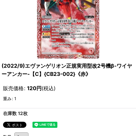
(2022/9)エヴァンゲリオン正規実用型改2号機β-ワイヤ
ーアンカー-【C】{CB23-002}《赤》
販売価格
:
120
円
(税込)
重み
:
1
在庫数 12枚