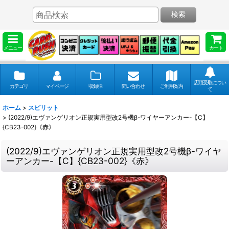
検索
メニュー
カート
店頭受取につい
カテゴリ
マイページ
収録弾
問い合わせ
ご利用案内
て
ホーム
>
スピリット
>
(2022/9)エヴァンゲリオン正規実用型改2号機β-ワイヤーアンカー-【C】
{CB23-002}《赤》
(2022/9)エヴァンゲリオン正規実用型改2号機β-ワイヤ
ーアンカー-【C】{CB23-002}《赤》