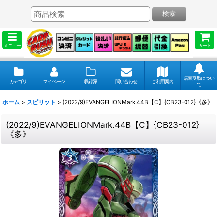
検索
メニュー
カート
店頭受取につい
カテゴリ
マイページ
収録弾
問い合わせ
ご利用案内
て
ホーム
>
スピリット
>
(2022/9)EVANGELIONMark.44B【C】{CB23-012}《多》
(2022/9)EVANGELIONMark.44B【C】{CB23-012}
《多》