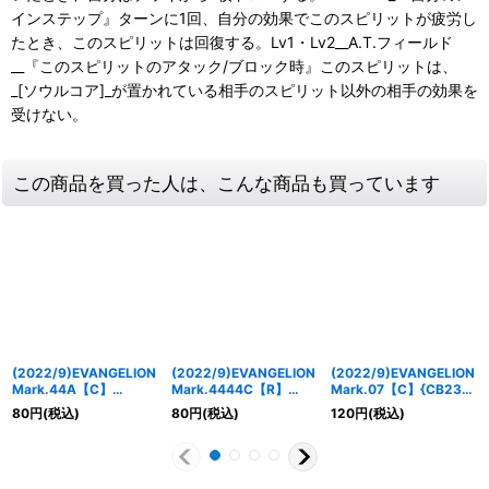
インステップ』ターンに1回、自分の効果でこのスピリットが疲労し
たとき、このスピリットは回復する。Lv1・Lv2__A.T.フィールド
__『このスピリットのアタック/ブロック時』このスピリットは、
_[ソウルコア]_が置かれている相手のスピリット以外の相手の効果を
受けない。
この商品を買った人は、こんな商品も買っています
(2022/9)EVANGELION
(2022/9)EVANGELION
(2022/9)EVANGELION
Mark.44A【C】
Mark.4444C【R】
Mark.07【C】{CB23-
{CB23-011}《多》
{CB23-015}《多》
018}《紫》
80
円
(税込)
80
円
(税込)
120
円
(税込)