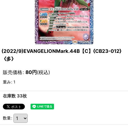
(2022/9)EVANGELIONMark.44B【C】{CB23-012}
《多》
販売価格
:
80
円
(税込)
重み
:
1
在庫数 33枚
数量
: