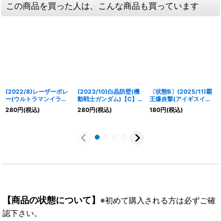
この商品を買った人は、こんな商品も買っています
(2022/8)レーザーボレ
(2023/10)白晶防壁(機
〔状態B〕(2025/11)覇
ー(ウルトラマンイラス
動戦士ガンダム)【C】
王爆炎撃(アイギスイラ
ト)【C】{BS56-073}
{BS52-RV008}《白》
スト/SD70収録)【C】
280
円
(税込)
280
円
(税込)
180
円
(税込)
《赤》
{SD56-RV008}《赤》
【商品の状態について】
※初めて購入される方は必ずご確
認下さい。