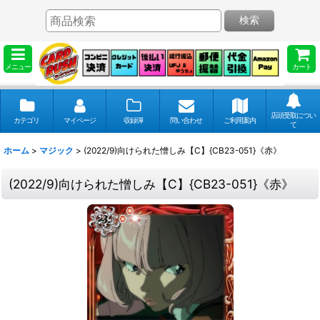
検索
メニュー
カート
店頭受取につい
カテゴリ
マイページ
収録弾
問い合わせ
ご利用案内
て
ホーム
>
マジック
>
(2022/9)向けられた憎しみ【C】{CB23-051}《赤》
(2022/9)向けられた憎しみ【C】{CB23-051}《赤》