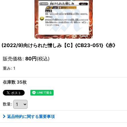
(2022/9)向けられた憎しみ【C】{CB23-051}《赤》
販売価格
:
80
円
(税込)
重み
:
1
在庫数 35枚
数量
:
返品特約に関する重要事項