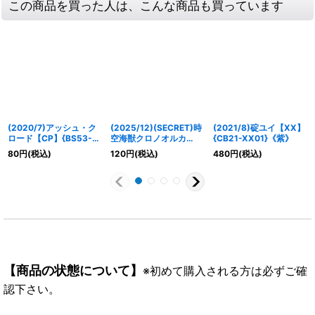
この商品を買った人は、こんな商品も買っています
(2020/7)アッシュ・ク
(2025/12)(SECRET)時
(2021/8)碇ユイ【XX】
ロード【CP】{BS53-
空海獣クロノオルカ
{CB21-XX01}《紫》
CP10}《多》
(BSC47収録)【M-
80
円
(税込)
120
円
(税込)
480
円
(税込)
SEC】{BS56-060}
《青》
【商品の状態について】
※初めて購入される方は必ずご確
認下さい。