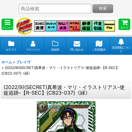
検索
メニュー
カート
店頭受取につい
カテゴリ
マイページ
収録弾
問い合わせ
ご利用案内
て
ホーム
>
ブレイヴ
>
(2022/9)(SECRET)真希波・マリ・イラストリアス-使徒追跡-【R-SEC】
{CB23-037}《緑》
(2022/9)(SECRET)真希波・マリ・イラストリアス-使
徒追跡-【R-SEC】{CB23-037}《緑》