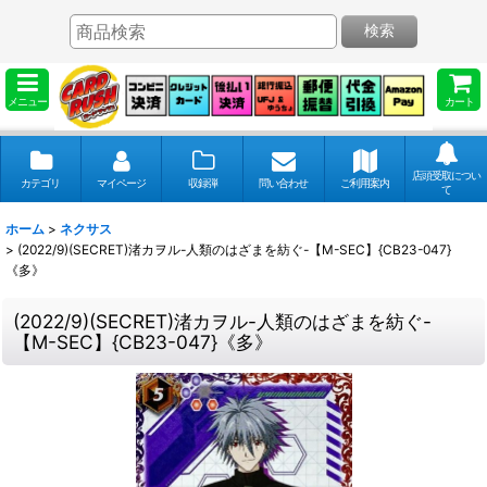
検索
メニュー
カート
店頭受取につい
カテゴリ
マイページ
収録弾
問い合わせ
ご利用案内
て
ホーム
>
ネクサス
>
(2022/9)(SECRET)渚カヲル-人類のはざまを紡ぐ-【M-SEC】{CB23-047}
《多》
(2022/9)(SECRET)渚カヲル-人類のはざまを紡ぐ-
【M-SEC】{CB23-047}《多》