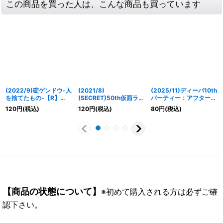
この商品を買った人は、こんな商品も買っています
(2022/9)碇ゲンドウ-人
(2021/8)
(2025/11)ディーバ10th
を捨てたもの-【R】
(SECRET)50th仮面ライ
パーティー：アフターパ
{CB23-036}《紫》
ダーゼロワンライジング
ーティー【C】{BSC46-
120
円
(税込)
120
円
(税込)
80
円
(税込)
ホッパー【R-K50th】
043}《黄》
{CB19-076}《緑》
【商品の状態について】
※初めて購入される方は必ずご確
認下さい。