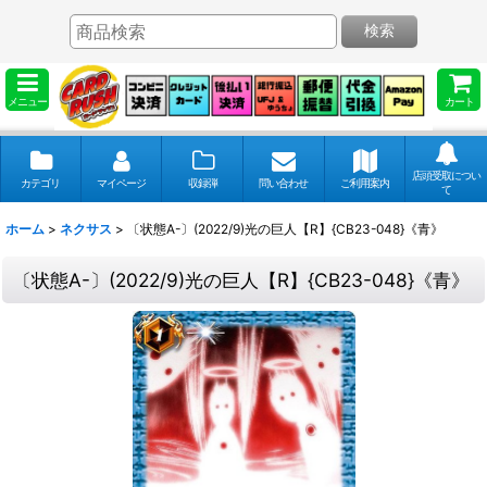
検索
メニュー
カート
店頭受取につい
カテゴリ
マイページ
収録弾
問い合わせ
ご利用案内
て
ホーム
>
ネクサス
>
〔状態A-〕(2022/9)光の巨人【R】{CB23-048}《青》
〔状態A-〕(2022/9)光の巨人【R】{CB23-048}《青》