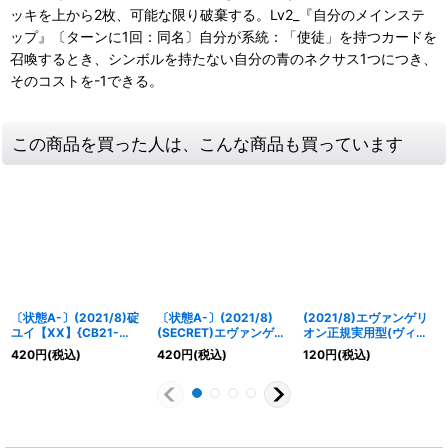
ッキを上から2枚、可能な限り破棄する。Lv2_『自分のメインステ
ップ』〔ターンに1回：同名〕自分が系統：「使徒」を持つカードを
召喚するとき、シンボルを持たない自分の青のネクサス1つにつき、
そのコストを-1できる。
この商品を買った人は、こんな商品も買っています
〔状態A-〕(2021/8)碇
〔状態A-〕(2021/8)
(2021/8)エヴァンゲリ
ユイ【XX】{CB21-
(SECRET)エヴァンゲリ
オン正規実用型(ヴィレ
XX01}《紫》
オン正規実用型2号機-奇
カスタム)8号機β臨時戦
420
円
(税込)
420
円
(税込)
120
円
(税込)
跡を起こすために-【M-
闘形態【R】{CB21-
SEC】{CB21-009}
010}《赤》
《赤》