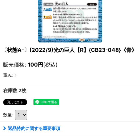
〔状態A-〕(2022/9)光の巨人【R】{CB23-048}《青》
販売価格
:
100
円
(税込)
重み
:
1
在庫数 2枚
数量
:
返品特約に関する重要事項