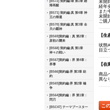
[BS72] 契約編:環 第1章 廻
未開
帰再醒
経年
また
[BS71] 契約編:真 第4章 神
未開
王の帰還
ご購
[BS70] 契約編:真 第3章 全
天の覇神
【生
[BS69]契約編：真 第2章：
原初の襲来
状態
[BS68] 契約編:真 第1章
目立
神々の戦い
[BS67]契約編：界 第4章：
【在
界導
[BS66]契約編:界 第3章 紡
商品
約
異な
[BS65]契約編:界 第2章 極
争
[BS64]契約編：界 第1章：
閃刃
こ
[BSC47] テーマブースター