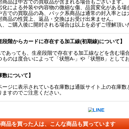
封商品は中古での買取品が含まれる場合もございます。
劣化による外装や内容物の微細な傷、品質変化がある場
中古での買取品の為、パック系商品は通常の封入率とは
封商品の性質上、返品・交換はお受け出来ません。
入、ご購入後に開封される場合は以上を必ずご理解頂い
産段階からカードに存在する加工線(初期線)について】
Aであっても、生産段階で存在する加工線などを含む場
つものは度合いによって「状態A-」や「状態B」として
庫数について】
ページに表示されている在庫数は通販サイト上の在庫数
りますのでご注意ください。
の商品を買った人は、こんな商品も買っています