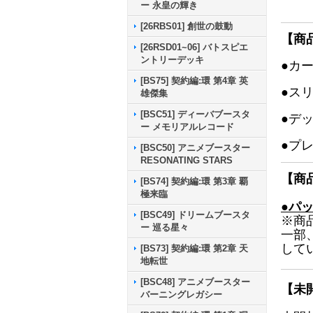
ー 永皇の輝き
[26RBS01] 創世の鼓動
【商
[26RSD01~06] バトスピエ
ントリーデッキ
●カ
[BS75] 契約編:環 第4章 英
●ス
雄傑集
[BSC51] ディーバブースタ
●デ
ー メモリアルレコード
●プ
[BSC50] アニメブースター
RESONATING STARS
【商
[BS74] 契約編:環 第3章 覇
極来臨
●パ
[BSC49] ドリームブースタ
※商
ー 巡る星々
一部
して
[BS73] 契約編:環 第2章 天
地転世
[BSC48] アニメブースター
【未
バーニングレガシー