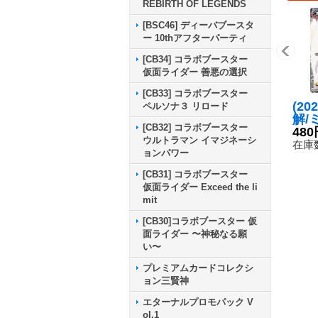
REBIRTH OF LEGENDS
[BSC46] ディーバブースタ
ー 10thアフターパーティ
[CB34] コラボブースター
仮面ライダー 善悪の選択
[CB33] コラボブースター
(20
ペルソナ３ リロード
解/
[CB32] コラボブースター
バラ
480
ウルトラマン イマジネーシ
ジン
在庫数
ョンパワー
レヴ
【CP
[CB31] コラボブースター
CP
仮面ライダー Exceed the li
mit
[CB30]コラボブースター 仮
面ライダー 〜神秘なる願
い〜
プレミアムカードコレクシ
ョン三賢神
エターナルプロモパック V
ol.1