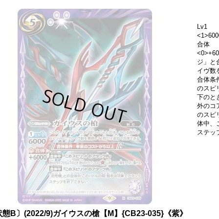
Lv1
<1>600
合体
<0>+
ジ」と
イヴ数
合体条
のスピ
下のと
外のコ
のスピ
体中、
ステッ
態B〕(2022/9)ガイウスの槍【M】{CB23-035}《紫》