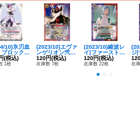
24/10)氷刃血
(2023/10)エヴァ
(2023/10)綾波レ
(2
ミブロック・
ンゲリオン弐号
イ[ファーストチ
ジ
ガン・オリ
円
(税込)
機【X】{PC12-
120円
(税込)
ルドレン]【P
120円
(税込)
レン
12
(ガレット・
X01}《多》
C】{PC12-002}
C1
 1枚
在庫数 7枚
在庫数 22枚
在庫
ォイラスト)
《多》
】{BS55-T
07}《白》