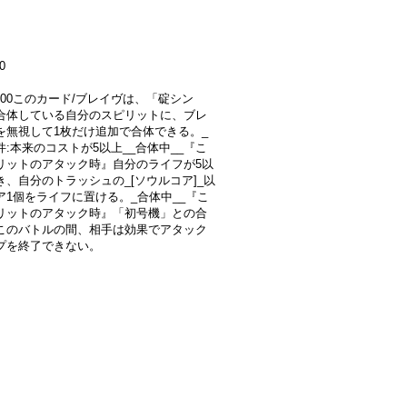
0
6000このカード/ブレイヴは、「碇シン
合体している自分のスピリットに、ブレ
を無視して1枚だけ追加で合体できる。_
件:本来のコストが5以上__合体中__『こ
リットのアタック時』自分のライフが5以
き、自分のトラッシュの_[ソウルコア]_以
ア1個をライフに置ける。_合体中__『こ
リットのアタック時』「初号機」との合
このバトルの間、相手は効果でアタック
プを終了できない。