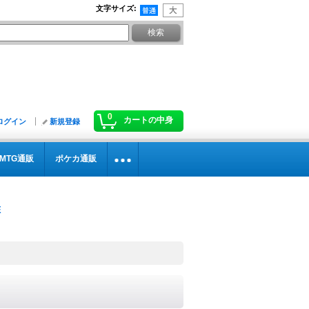
文字サイズ
:
0
カートの中身
ログイン
新規登録
MTG通販
ポケカ通販