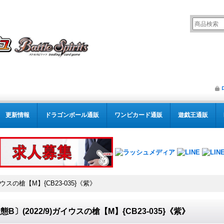
更新情報
ドラゴンボール通販
ワンピカード通販
遊戯王通販
イウスの槍【M】{CB23-035}《紫》
態B〕(2022/9)ガイウスの槍【M】{CB23-035}《紫》