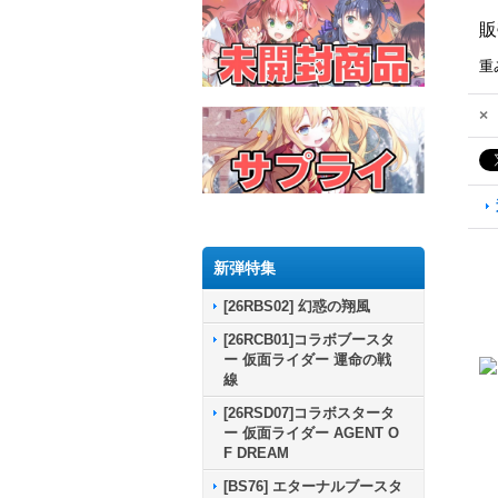
販
重
×
新弾特集
[26RBS02] 幻惑の翔風
[26RCB01]コラボブースタ
ー 仮面ライダー 運命の戦
線
[26RSD07]コラボスタータ
ー 仮面ライダー AGENT O
F DREAM
[BS76] エターナルブースタ