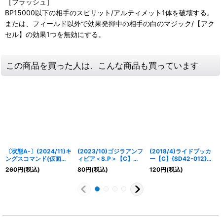
［フラッシュ］
BP15000以下の相手のスピリット/アルティメット1体を破壊する。
または、フィールド以外で効果発揮中の相手の白のマジック/【アク
セル】の効果1つを無効にする。
この商品を買った人は、こんな商品も買っています
〔状態A-〕(2024/11)キ
(2023/10)ゴジラアンフ
(2018/4)ライドブッカ
ングスコマンド(仮面ラ
ィビア＜S.P＞【C】
ー【C】{SD42-012}
イダーオーズイラスト)
{CB28-006}《赤》
《赤》
260
円
(税込)
80
円
(税込)
120
円
(税込)
【R】{SD24-013}
《青》