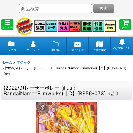
検索
メニュー
カート
店頭受取につい
カテゴリ
マイページ
収録弾
問い合わせ
ご利用案内
て
ホーム
>
マジック
>
(2022/9)レーザーボレー (illus：BandaiNamcoFilmworks)【C】{BS56-073}
《赤》
(2022/9)レーザーボレー (illus：
BandaiNamcoFilmworks)【C】{BS56-073}《赤》