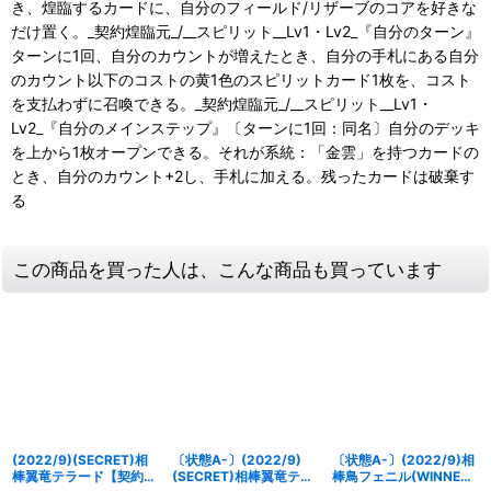
き、煌臨するカードに、自分のフィールド/リザーブのコアを好きな
だけ置く。_契約煌臨元_/__スピリット__Lv1・Lv2_『自分のターン』
ターンに1回、自分のカウントが増えたとき、自分の手札にある自分
のカウント以下のコストの黄1色のスピリットカード1枚を、コスト
を支払わずに召喚できる。_契約煌臨元_/__スピリット__Lv1・
Lv2_『自分のメインステップ』〔ターンに1回：同名〕自分のデッキ
を上から1枚オープンできる。それが系統：「金雲」を持つカードの
とき、自分のカウント+2し、手札に加える。残ったカードは破棄す
る
この商品を買った人は、こんな商品も買っています
(2022/9)(SECRET)相
〔状態A-〕(2022/9)
〔状態A-〕(2022/9)相
棒翼竜テラード【契約X-
(SECRET)相棒翼竜テラ
棒鳥フェニル(WINNER)