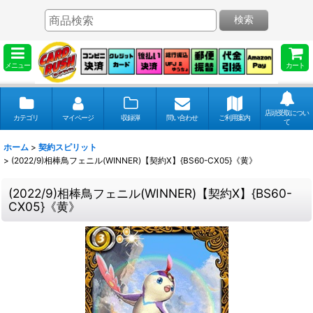
検索
メニュー
カート
店頭受取につい
カテゴリ
マイページ
収録弾
問い合わせ
ご利用案内
て
ホーム
>
契約スピリット
>
(2022/9)相棒鳥フェニル(WINNER)【契約X】{BS60-CX05}《黄》
(2022/9)相棒鳥フェニル(WINNER)【契約X】{BS60-
CX05}《黄》