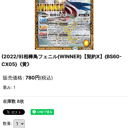
(2022/9)相棒鳥フェニル(WINNER)【契約X】{BS60-
CX05}《黄》
販売価格
:
780
円
(税込)
重み
:
1
在庫数 8枚
数量
: