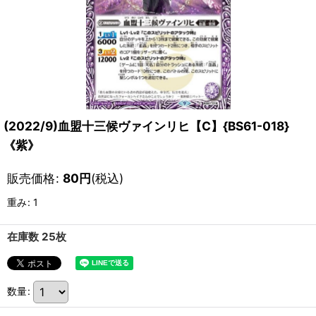
(2022/9)血盟十三候ヴァインリヒ【C】{BS61-018}
《紫》
販売価格
:
80
円
(税込)
重み
:
1
在庫数 25枚
数量
: