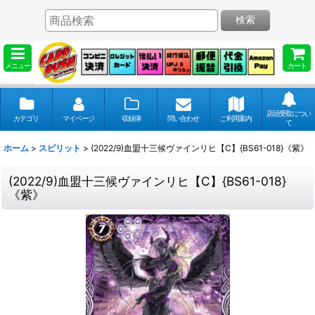
検索
メニュー
カート
店頭受取につい
カテゴリ
マイページ
収録弾
問い合わせ
ご利用案内
て
ホーム
>
スピリット
>
(2022/9)血盟十三候ヴァインリヒ【C】{BS61-018}《紫》
(2022/9)血盟十三候ヴァインリヒ【C】{BS61-018}
《紫》