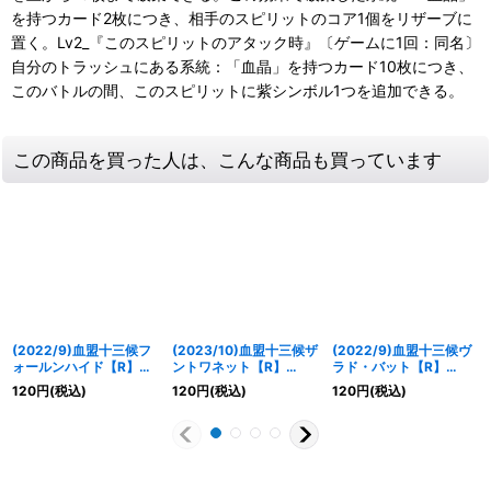
を持つカード2枚につき、相手のスピリットのコア1個をリザーブに
置く。Lv2_『このスピリットのアタック時』〔ゲームに1回：同名〕
自分のトラッシュにある系統：「血晶」を持つカード10枚につき、
このバトルの間、このスピリットに紫シンボル1つを追加できる。
この商品を買った人は、こんな商品も買っています
(2022/9)血盟十三候フ
(2023/10)血盟十三候ザ
(2022/9)血盟十三候ヴ
ォールンハイド【R】
ントワネット【R】
ラド・バット【R】
{BS60-020}《紫》
{BS65-018}《紫》
{BS62-022}《紫》
120
円
(税込)
120
円
(税込)
120
円
(税込)