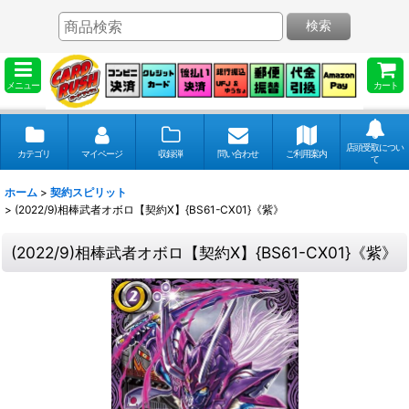
検索
メニュー
カート
店頭受取につい
カテゴリ
マイページ
収録弾
問い合わせ
ご利用案内
て
ホーム
>
契約スピリット
>
(2022/9)相棒武者オボロ【契約X】{BS61-CX01}《紫》
(2022/9)相棒武者オボロ【契約X】{BS61-CX01}《紫》