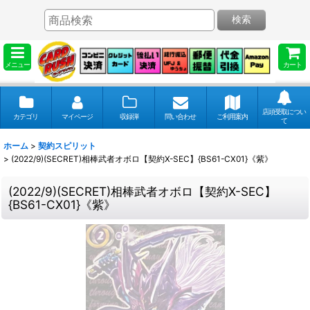
検索
メニュー
カート
店頭受取につい
カテゴリ
マイページ
収録弾
問い合わせ
ご利用案内
て
ホーム
>
契約スピリット
>
(2022/9)(SECRET)相棒武者オボロ【契約X-SEC】{BS61-CX01}《紫》
(2022/9)(SECRET)相棒武者オボロ【契約X-SEC】
{BS61-CX01}《紫》