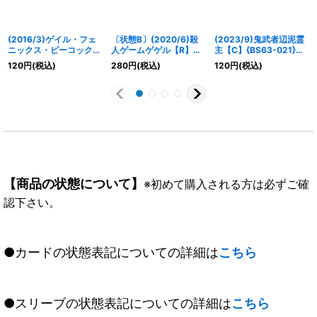
(2016/3)ゲイル・フェ
〔状態B〕(2020/6)殺
(2023/9)鬼武者辺泥霊
ニックス・ピーコック
人ゲームゲゲル【R】
主【C】{BS63-021}
【X】{SJ16-02}《緑》
{CB12-028}《紫》
《紫》
120
円
(税込)
280
円
(税込)
120
円
(税込)
【商品の状態について】
※初めて購入される方は必ずご確
認下さい。
●カードの状態表記についての詳細は
こちら
●スリーブの状態表記についての詳細は
こちら