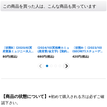
この商品を買った人は、こんな商品も買っています
〔状態B〕(2020/6)冥
(2024/10)冥相棒カミュ
〔状態A-〕(2023/10)
府貴族ミュジニー夫人
(黒背景/金文字)【契約
(SECRET)スチューデン
【C】{BS51-024}
X】{BS65-CX01}
トガールカミュ【R-
80
円
(税込)
680
円
(税込)
420
円
(税込)
《紫》
《紫》
SEC】{BS66-017}
《紫》
【商品の状態について】
※初めて購入される方は必ずご確
認下さい。