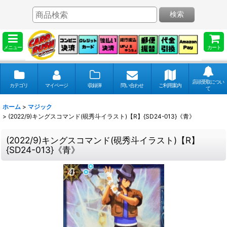
検索
メニュー
カート
店頭受取につい
カテゴリ
マイページ
収録弾
問い合わせ
ご利用案内
て
ホーム
>
マジック
>
(2022/9)キングスコマンド(硯秀斗イラスト)【R】{SD24-013}《青》
(2022/9)キングスコマンド(硯秀斗イラスト)【R】
{SD24-013}《青》