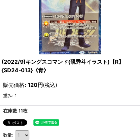
(2022/9)キングスコマンド(硯秀斗イラスト)【R】
{SD24-013}《青》
販売価格
:
120
円
(税込)
重み
:
1
在庫数 11枚
数量
: