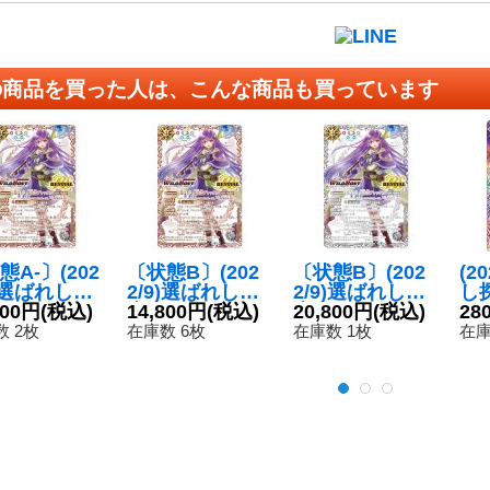
の商品を買った人は、こんな商品も買っています
態A-〕(202
〔状態B〕(202
〔状態B〕(202
(2
9)選ばれし探
2/9)選ばれし探
2/9)選ばれし探
し
アレックス
800円
(税込)
索者アレックス
14,800円
(税込)
索者アレックス
20,800円
(税込)
ク
28
WILDBOUT)
(銅/WILDBOUT)
(銀/WILDBOUT)
2-
 2枚
在庫数 6枚
在庫数 1枚
在庫
】{BS52-R
【M】{BS52-R
【M】{BS52-R
07}《多》
V007}《多》
V007}《多》