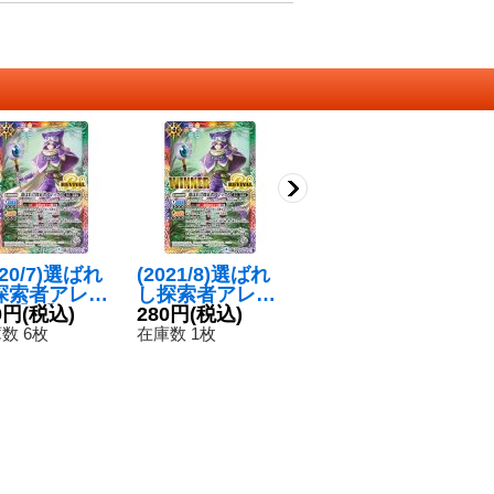
020/7)選ばれ
(2021/8)選ばれ
〔状態A-〕(202
(
探索者アレッ
し探索者アレッ
0/7)選ばれし探
し
ス【M】{BS5
0円
(税込)
クス(WINNER)
280円
(税込)
索者アレックス
260円
(税込)
ク
RV007}《多》
【M】{BS52-R
【M】{BS52-R
L
8
数 6枚
在庫数 1枚
在庫数 4枚
V007}《多》
V007}《多》
{B
在
《