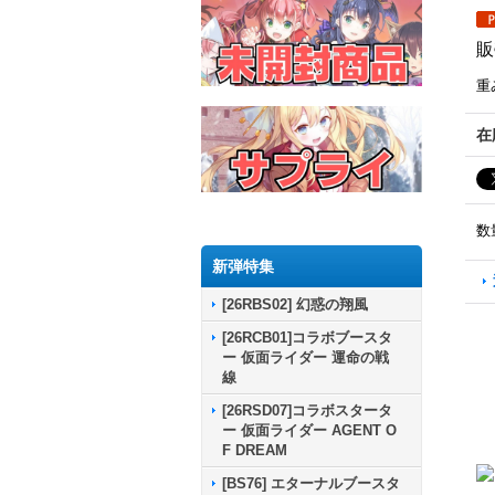
販
重
在
数
新弾特集
[26RBS02] 幻惑の翔風
[26RCB01]コラボブースタ
ー 仮面ライダー 運命の戦
線
[26RSD07]コラボスタータ
ー 仮面ライダー AGENT O
F DREAM
[BS76] エターナルブースタ