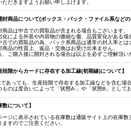
いただきますようお願い申し上げます。
開封商品について(ボックス・パック・ファイル系などの
封商品は中古での買取品が含まれる場合もございます。
劣化による外装や内容物の微細な傷、品質変化がある場
中古での買取品の為、パック系商品は通常の封入率とは
封商品の性質上、返品・交換はお受け出来ません。
入、ご購入後に開封される場合は以上を必ずご理解頂い
産段階からカードに存在する加工線(初期線)について】
Aであっても、生産段階で存在する加工線などを含む場
つものは度合いによって「状態A-」や「状態B」として
庫数について】
ページに表示されている在庫数は通販サイト上の在庫数
りますのでご注意ください。