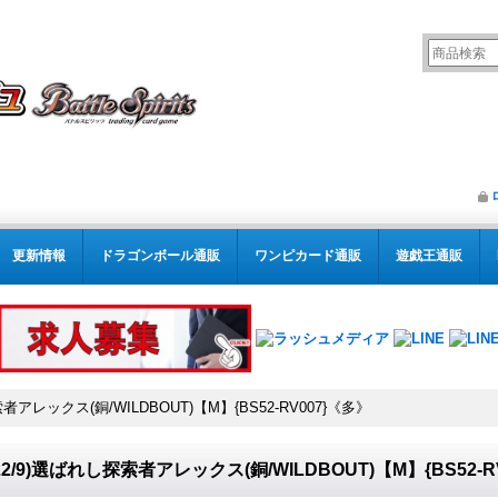
更新情報
ドラゴンボール通販
ワンピカード通販
遊戯王通販
索者アレックス(銅/WILDBOUT)【M】{BS52-RV007}《多》
022/9)選ばれし探索者アレックス(銅/WILDBOUT)【M】{BS52-R