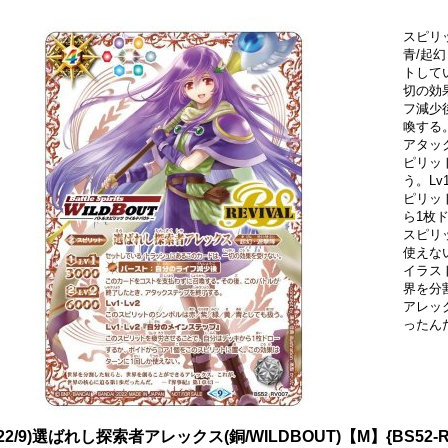
スピリッ
青/起幻・
トして
切の効
フ減少
喚する
アタッ
ピリッ
う。L
ピリッ
ら1枚
スピリ
使えな
イラス
界を分
アレッ
ったん
022/9)選ばれし探索者アレックス(銅/WILDBOUT)【M】{BS52-