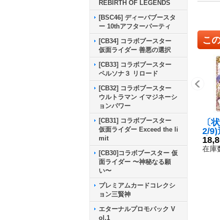
REBIRTH OF LEGENDS
[BSC46] ディーバブースタ
ー 10thアフターパーティ
こ
[CB34] コラボブースター
仮面ライダー 善悪の選択
[CB33] コラボブースター
ペルソナ３ リロード
[CB32] コラボブースター
ウルトラマン イマジネーシ
ョンパワー
[CB31] コラボブースター
〔状
仮面ライダー Exceed the li
2/
mit
索者
18,
(銅/
在庫数
[CB30]コラボブースター 仮
【M
面ライダー 〜神秘なる願
V0
い〜
プレミアムカードコレクシ
ョン三賢神
エターナルプロモパック V
ol.1