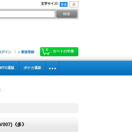
文字サイズ
:
0
カートの中身
ログイン
新規登録
MTG通販
ポケカ通販
V007}《多》