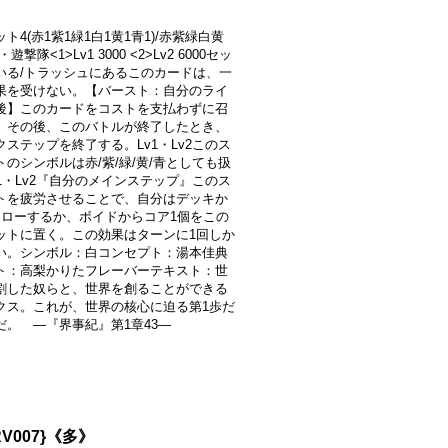
ト4(赤1紫1緑1白1黄1青1)/赤紫緑白黄
遊撃隊<1>Lv1 3000 <2>Lv2 6000セッ
いる/トラッシュにあるこのカードは、一
果を受けない。【バースト：自分のライ
後】このカードをコストを支払わずに召
。その後、このバトルが終了したとき、
クステップを終了する。Lv1・Lv2このス
トのシンボルは赤/紫/緑/黄/青としても扱
v1・Lv2『自分のメインステップ』このス
トを疲労させることで、自分はデッキか
ドローするか、ボイドからコア1個をこの
ットに置く。この効果はターンに1回しか
い。シンボル：白コンセプト：湯本佳典
ト：高梨かりたフレーバーテキスト：世
割した奴らと、世界を創ることができる
クス。これが、世界の核心に迫る第1歩だ
だ。 ―『界事紀』第1章43―
RV007}《多》