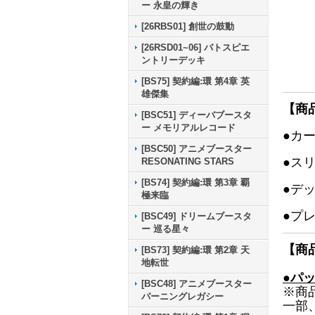
ー 永皇の輝き
[26RBS01] 創世の鼓動
[26RSD01~06] バトスピエ
ントリーデッキ
[BS75] 契約編:環 第4章 英
雄傑集
【商
[BSC51] ディーバブースタ
ー メモリアルレコード
●カ
[BSC50] アニメブースター
●ス
RESONATING STARS
[BS74] 契約編:環 第3章 覇
●デ
極来臨
●プ
[BSC49] ドリームブースタ
ー 巡る星々
【商
[BS73] 契約編:環 第2章 天
地転世
●パ
[BSC48] アニメブースター
※商
バーニングレガシー
一部