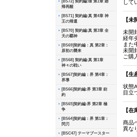
[BS72] 契約編:環 第1章 廻
して
帰再醒
[BS71] 契約編:真 第4章 神
【未
王の帰還
[BS70] 契約編:真 第3章 全
未開
天の覇神
経年
また
[BS69]契約編：真 第2章：
未開
原初の襲来
ご購
[BS68] 契約編:真 第1章
神々の戦い
【生
[BS67]契約編：界 第4章：
界導
状態
[BS66]契約編:界 第3章 紡
目立
約
[BS65]契約編:界 第2章 極
争
【在
[BS64]契約編：界 第1章：
商品
閃刃
異な
[BSC47] テーマブースター