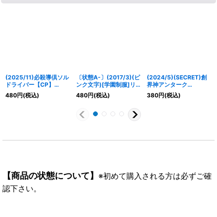
(2025/11)必殺導倶ソル
〔状態A-〕(2017/3)(ピ
(2024/5)(SECRET)創
ドライバー【CP】
ンク文字)[学園制服]リ
界神アンターク
{BS71-CP05}《黄》
ゼ・クロムウェル【R-
(LM2024収録)【XX-
480
円
(税込)
480
円
(税込)
380
円
(税込)
SEC】{BSC28-011}
SEC】{BS46-XX02}
《黄》
《多》
【商品の状態について】
※初めて購入される方は必ずご確
認下さい。