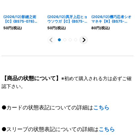
(2026/12)影縫之術
(2026/12)異牙上忍ヒョ
(2026/12)機巧忍者シオ
【C】{BS75-078}
ウソウガ【C】{BS75-
マネキ【R】{BS75-
《緑》
RV002}《緑》
RV003}《白》
50
円
(税込)
50
円
(税込)
80
円
(税込)
【商品の状態について】
※初めて購入される方は必ずご確
認下さい。
●カードの状態表記についての詳細は
こちら
●スリーブの状態表記についての詳細は
こちら