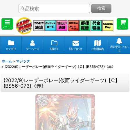
検索
メニュー
カート
店頭受取につい
カテゴリ
マイページ
収録弾
問い合わせ
ご利用案内
て
ホーム
>
マジック
>
(2022/9)レーザーボレー(仮面ライダーギーツ)【C】{BS56-073}《赤》
(2022/9)レーザーボレー(仮面ライダーギーツ)【C】
{BS56-073}《赤》