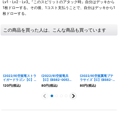
Lv1・Lv2・Lv3_『このスピリットのアタック時』自分はデッキから
1枚ドローする。その後、1コスト支払うことで、自分はデッキから1
枚ドローする。
この商品を買った人は、こんな商品も買っています
(2022/9)空挺竜ストラ
(2022/9)空挺竜兵
(2022/9)空挺翼竜プテ
イガードラゴン【C】
【C】{BS62-005}
ラサイズ【C】{BS62-
{BS62-007}《赤》
《赤》
006}《赤》
120
円
(税込)
80
円
(税込)
80
円
(税込)