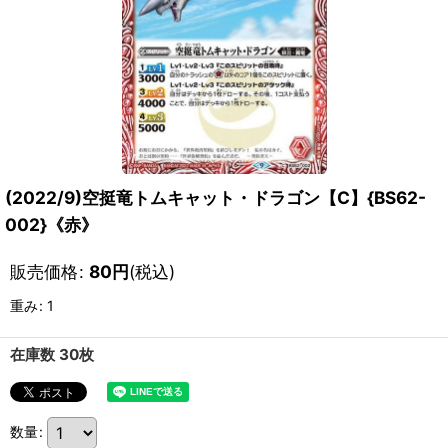
(2022/9)空挺竜トムキャット・ドラゴン【C】{BS62-
002}《赤》
販売価格
:
80
円
(税込)
重み
:
1
在庫数 30枚
数量
: