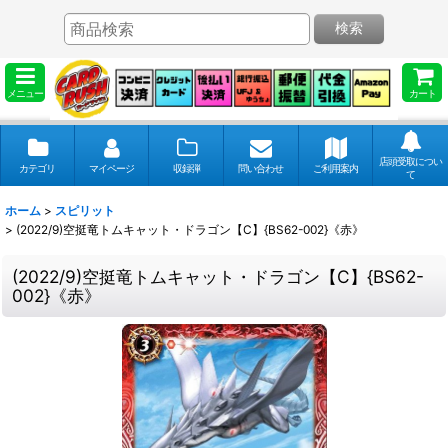
検索
メニュー
カート
店頭受取につい
カテゴリ
マイページ
収録弾
問い合わせ
ご利用案内
て
ホーム
>
スピリット
>
(2022/9)空挺竜トムキャット・ドラゴン【C】{BS62-002}《赤》
(2022/9)空挺竜トムキャット・ドラゴン【C】{BS62-
002}《赤》