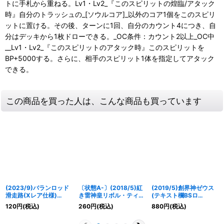
トに手札から重ねる。Lv1・Lv2_『このスピリットの煌臨/アタック
時』自分のトラッシュの_[ソウルコア]_以外のコア1個をこのスピリ
ットに置ける。その後、ターンに1回、自分のカウント4につき、自
分はデッキから1枚ドローできる。_OC条件：カウント2以上_OC中
__Lv1・Lv2_『このスピリットのアタック時』このスピリットを
BP+5000する。さらに、相手のスピリット1体を指定してアタック
できる。
この商品を買った人は、こんな商品も買っています
(2023/9)バランロッド
〔状態A-〕(2018/5)紅
(2019/5)創界神ゼウス
滑走路(Xレア仕様)
き雷神皇リボル・ティー
(テキスト欄BSロ
【C】{BS62-064}
ガ・Z【X】{SD46-
ゴ/BS50収録)【X】
120
円
(税込)
260
円
(税込)
880
円
(税込)
《赤》
X02}《赤》
{BS46-X09}《赤》