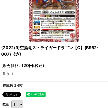
(2022/9)空挺竜ストライガードラゴン【C】{BS62-
007}《赤》
販売価格
:
120
円
(税込)
重み
:
1
在庫数 24枚
数量
: