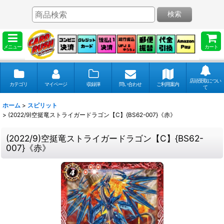
検索
メニュー
カート
店頭受取につい
カテゴリ
マイページ
収録弾
問い合わせ
ご利用案内
て
ホーム
>
スピリット
>
(2022/9)空挺竜ストライガードラゴン【C】{BS62-007}《赤》
(2022/9)空挺竜ストライガードラゴン【C】{BS62-
007}《赤》