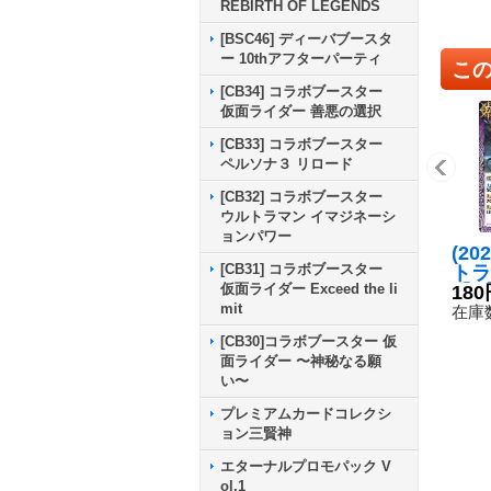
REBIRTH OF LEGENDS
[BSC46] ディーバブースタ
ー 10thアフターパーティ
こ
[CB34] コラボブースター
仮面ライダー 善悪の選択
[CB33] コラボブースター
ペルソナ３ リロード
[CB32] コラボブースター
ウルトラマン イマジネーシ
ョンパワー
(20
[CB31] コラボブースター
トラ
仮面ライダー Exceed the li
【R】
180
mit
5}
在庫数
[CB30]コラボブースター 仮
面ライダー 〜神秘なる願
い〜
プレミアムカードコレクシ
ョン三賢神
エターナルプロモパック V
ol.1