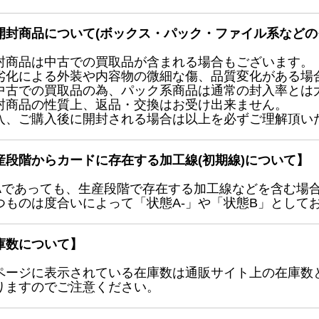
開封商品について(ボックス・パック・ファイル系などの
封商品は中古での買取品が含まれる場合もございます。
劣化による外装や内容物の微細な傷、品質変化がある場
中古での買取品の為、パック系商品は通常の封入率とは
封商品の性質上、返品・交換はお受け出来ません。
入、ご購入後に開封される場合は以上を必ずご理解頂い
産段階からカードに存在する加工線(初期線)について】
Aであっても、生産段階で存在する加工線などを含む場
つものは度合いによって「状態A-」や「状態B」として
庫数について】
ページに表示されている在庫数は通販サイト上の在庫数
りますのでご注意ください。