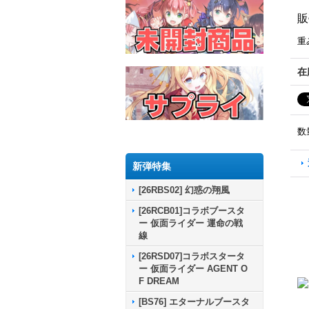
販
重
在
数
新弾特集
[26RBS02] 幻惑の翔風
[26RCB01]コラボブースタ
ー 仮面ライダー 運命の戦
線
[26RSD07]コラボスタータ
ー 仮面ライダー AGENT O
F DREAM
[BS76] エターナルブースタ