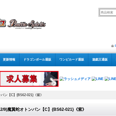
更新情報
ドラゴンボール通販
ワンピカード通販
遊戯王通販
ンパン【C】{BS62-021}《紫》
022/9)魔翼蛇オトンパン【C】{BS62-021}《紫》