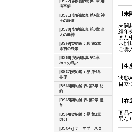
[BS72] 契約編:環 第1章 廻
帰再醒
【未
[BS71] 契約編:真 第4章 神
王の帰還
未開
[BS70] 契約編:真 第3章 全
経年
天の覇神
また
未開
[BS69]契約編：真 第2章：
ご購
原初の襲来
[BS68] 契約編:真 第1章
神々の戦い
【生
[BS67]契約編：界 第4章：
界導
状態
目立
[BS66]契約編:界 第3章 紡
約
[BS65]契約編:界 第2章 極
【在
争
商品
[BS64]契約編：界 第1章：
異な
閃刃
[BSC47] テーマブースター