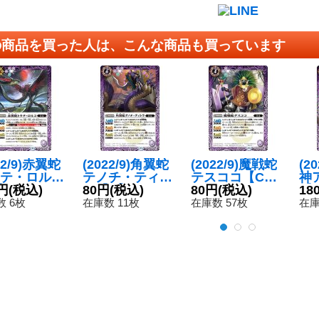
の商品を買った人は、こんな商品も買っています
22/9)赤翼蛇
(2022/9)角翼蛇
(2022/9)魔戦蛇
(2
テ・ロルコ
テノチ・ティト
テスココ【C】
神
{BS62-02
円
(税込)
ラ【R】{BS62-
80円
(税込)
{BS62-020}
80円
(税込)
【X
18
《紫》
023}《紫》
《紫》
3
 6枚
在庫数 11枚
在庫数 57枚
在庫