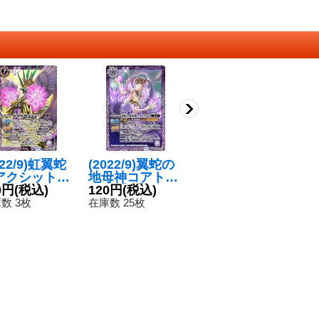
022/9)虹翼蛇
(2022/9)翼蛇の
〔状態A-〕(202
〔
アクシット
地母神コアトリ
2/9)翼蛇の地母
2
】{BS62-X0
0円
(税込)
クエ【M】{BS6
120円
(税込)
神コアトリクエ
100円
(税込)
ク
1
}《紫》
2-027}《紫》
【M】{BS62-02
{B
数 3枚
在庫数 25枚
在庫数 13枚
在
7}《紫》
《