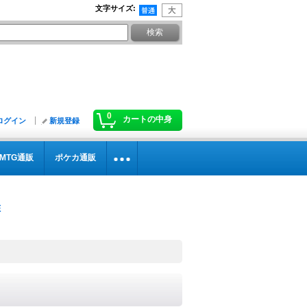
文字サイズ
:
0
カートの中身
ログイン
新規登録
MTG通販
ポケカ通販