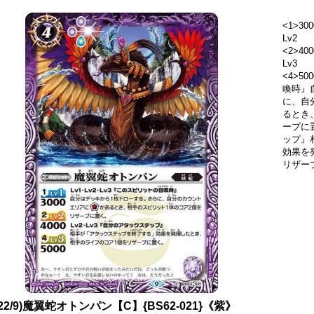
<1>300
Lv2
<2>400
Lv3
<4>5
喚時』
に、自
るとき
ーブに置
ップ』
効果を
リザー
022/9)魔翼蛇オトンパン【C】{BS62-021}《紫》