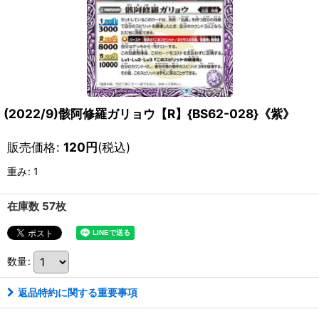
(2022/9)骸阿修羅ガリョウ【R】{BS62-028}《紫》
販売価格
:
120
円
(税込)
重み
:
1
在庫数 57枚
数量
:
返品特約に関する重要事項