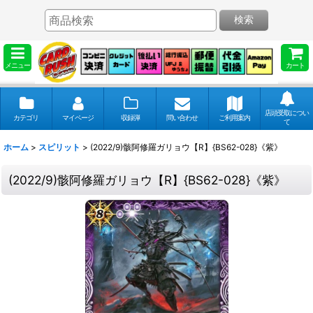
検索
メニュー
カート
店頭受取につい
カテゴリ
マイページ
収録弾
問い合わせ
ご利用案内
て
ホーム
>
スピリット
>
(2022/9)骸阿修羅ガリョウ【R】{BS62-028}《紫》
(2022/9)骸阿修羅ガリョウ【R】{BS62-028}《紫》