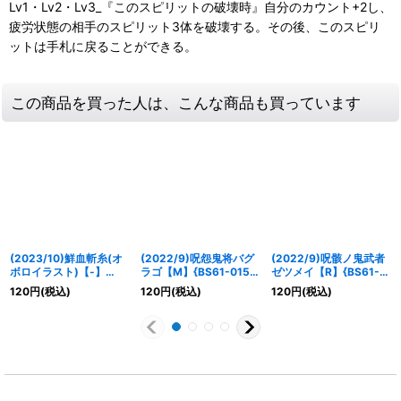
Lv1・Lv2・Lv3_『このスピリットの破壊時』自分のカウント+2し、
疲労状態の相手のスピリット3体を破壊する。その後、このスピリ
ットは手札に戻ることができる。
この商品を買った人は、こんな商品も買っています
(2023/10)鮮血斬糸(オ
(2022/9)呪怨鬼将バグ
(2022/9)呪骸ノ鬼武者
ボロイラスト)【-】
ラゴ【M】{BS61-015}
ゼツメイ【R】{BS61-
{BS61-069}《紫》
《紫》
011}《紫》
120
円
(税込)
120
円
(税込)
120
円
(税込)