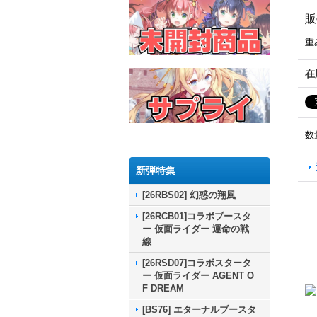
販
重
在
数
新弾特集
[26RBS02] 幻惑の翔風
[26RCB01]コラボブースタ
ー 仮面ライダー 運命の戦
線
[26RSD07]コラボスタータ
ー 仮面ライダー AGENT O
F DREAM
[BS76] エターナルブースタ