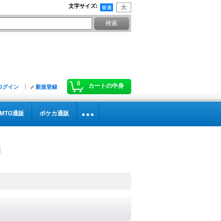
文字サイズ
:
0
カートの中身
ログイン
新規登録
MTG通販
ポケカ通販