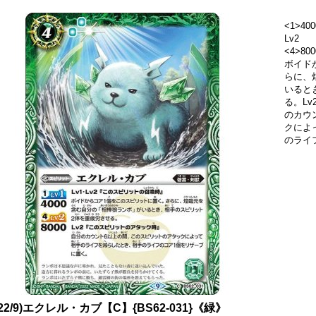
<1>400
Lv2
<4>8
ボイド
らに、
いると
る。L
のカウ
クによ
のライ
022/9)エクレル・カブ【C】{BS62-031}《緑》