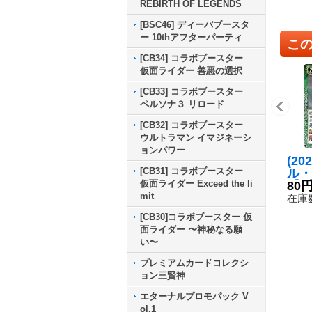
REBIRTH OF LEGENDS
[BSC46] ディーバブースタ
ー 10thアフターパーティ
こ
[CB34] コラボブースター
仮面ライダー 善悪の選択
[CB33] コラボブースター
ペルソナ３ リロード
[CB32] コラボブースター
ウルトラマン イマジネーシ
ョンパワー
(20
[CB31] コラボブースター
ル・
仮面ライダー Exceed the li
【C】
80
mit
5}
在庫数
[CB30]コラボブースター 仮
面ライダー 〜神秘なる願
い〜
プレミアムカードコレクシ
ョン三賢神
エターナルプロモパック V
ol.1