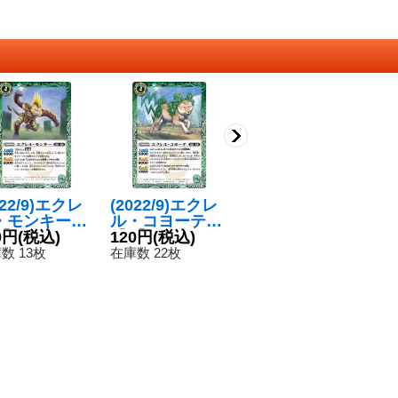
022/9)エクレ
(2022/9)エクレ
〔状態B〕(202
〔
・モンキー
ル・コヨーテ
2/9)エクレル・
2
】{BS60-02
0円
(税込)
【R】{BS60-02
120円
(税込)
モンキー【C】
50円
(税込)
モ
1
}《緑》
7}《緑》
{BS60-028}
{B
数 13枚
在庫数 22枚
在庫数 5枚
在
《緑》
《