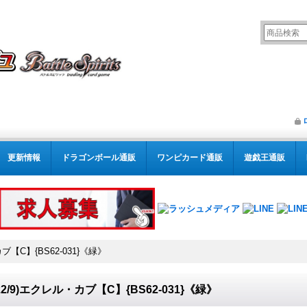
更新情報
ドラゴンボール通販
ワンピカード通販
遊戯王通販
カブ【C】{BS62-031}《緑》
022/9)エクレル・カブ【C】{BS62-031}《緑》