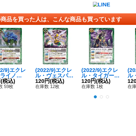
の商品を買った人は、こんな商品も買っています
22/9)エクレ
(2022/9)エクレ
(2022/9)エクレ
(2
ライノ
ル・ヴェスパー
ル・タイガー
ル
{BS62-03
円
(税込)
【C】{BS60-02
120円
(税込)
【C】{BS60-03
120円
(税込)
【C
12
《緑》
9}《緑》
4}《緑》
8
 59枚
在庫数 12枚
在庫数 1枚
在庫