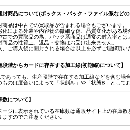
開封商品について(ボックス・パック・ファイル系などの
封商品は中古での買取品が含まれる場合もございます。
劣化による外装や内容物の微細な傷、品質変化がある場
中古での買取品の為、パック系商品は通常の封入率とは
封商品の性質上、返品・交換はお受け出来ません。
入、ご購入後に開封される場合は以上を必ずご理解頂い
産段階からカードに存在する加工線(初期線)について】
Aであっても、生産段階で存在する加工線などを含む場
つものは度合いによって「状態A-」や「状態B」として
庫数について】
ページに表示されている在庫数は通販サイト上の在庫数
りますのでご注意ください。