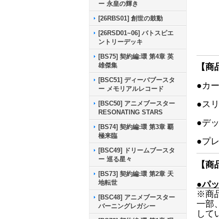
ー 永皇の輝き
[26RBS01] 創世の鼓動
[26RSD01~06] バトスピエ
ントリーデッキ
[BS75] 契約編:環 第4章 英
雄傑集
【商
[BSC51] ディーバブースタ
●カ
ー メモリアルレコード
●ス
[BSC50] アニメブースター
RESONATING STARS
●デ
[BS74] 契約編:環 第3章 覇
極来臨
●プ
[BSC49] ドリームブースタ
ー 巡る星々
【商
[BS73] 契約編:環 第2章 天
地転世
●パ
※商
[BSC48] アニメブースター
一部
バーニングレガシー
して