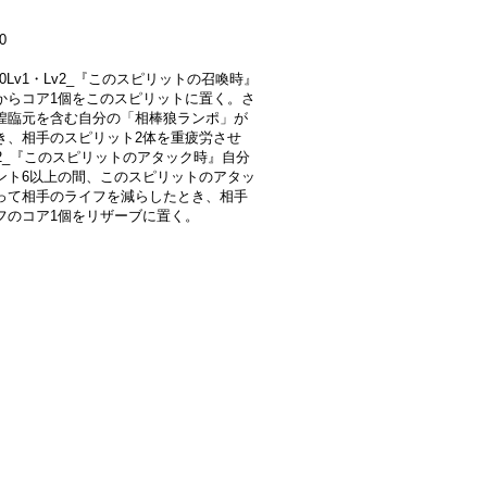
0
000Lv1・Lv2_『このスピリットの召喚時』
からコア1個をこのスピリットに置く。さ
煌臨元を含む自分の「相棒狼ランポ」が
き、相手のスピリット2体を重疲労させ
v2_『このスピリットのアタック時』自分
ント6以上の間、このスピリットのアタッ
って相手のライフを減らしたとき、相手
フのコア1個をリザーブに置く。