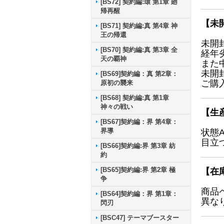
[BS72] 契約編:環 第1章 廻
帰再醒
【未
[BS71] 契約編:真 第4章 神
王の帰還
未開
[BS70] 契約編:真 第3章 全
経年
天の覇神
また
未開
[BS69]契約編：真 第2章：
ご購
原初の襲来
[BS68] 契約編:真 第1章
神々の戦い
【生
[BS67]契約編：界 第4章：
界導
状態
目立
[BS66]契約編:界 第3章 紡
約
[BS65]契約編:界 第2章 極
【在
争
商品
[BS64]契約編：界 第1章：
異な
閃刃
[BSC47] テーマブースター