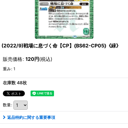
(2022/9)戦場に息づく命【CP】{BS62-CP05}《緑》
販売価格
:
120
円
(税込)
重み
:
1
在庫数 48枚
数量
:
返品特約に関する重要事項