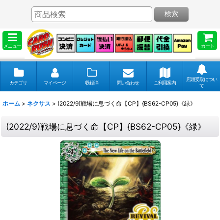
検索
メニュー
カート
店頭受取につい
カテゴリ
マイページ
収録弾
問い合わせ
ご利用案内
て
ホーム
>
ネクサス
>
(2022/9)戦場に息づく命【CP】{BS62-CP05}《緑》
(2022/9)戦場に息づく命【CP】{BS62-CP05}《緑》