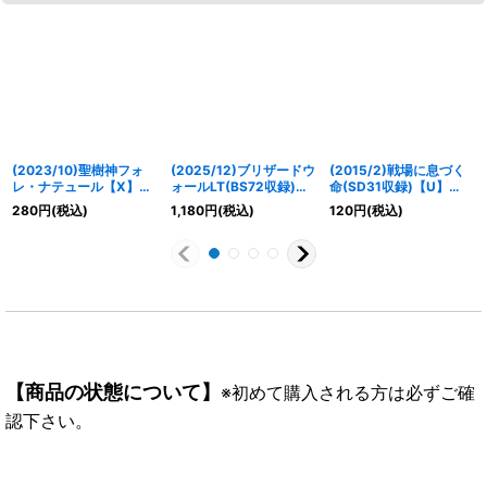
(2023/10)聖樹神フォ
(2025/12)ブリザードウ
(2015/2)戦場に息づく
レ・ナテュール【X】
ォールLT(BS72収録)
命(SD31収録)【U】
{BS65-X03}《緑》
【R】{BSC45-099}
{BS10-087}《緑》
280
円
(税込)
1,180
円
(税込)
120
円
(税込)
《白》
【商品の状態について】
※初めて購入される方は必ずご確
認下さい。