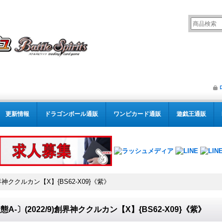
更新情報
ドラゴンボール通販
ワンピカード通販
遊戯王通販
創界神ククルカン【X】{BS62-X09}《紫》
態A-〕(2022/9)創界神ククルカン【X】{BS62-X09}《紫》