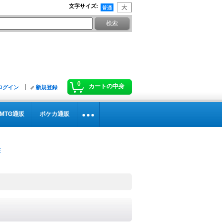
文字サイズ
:
0
カートの中身
ログイン
新規登録
MTG通販
ポケカ通販