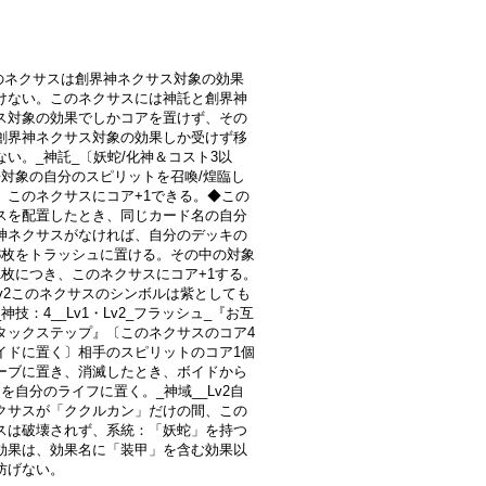
このネクサスは創界神ネクサス対象の効果
けない。このネクサスには神託と創界神
ス対象の効果でしかコアを置けず、その
創界神ネクサス対象の効果しか受けず移
ない。_神託_〔妖蛇/化神＆コスト3以
◆対象の自分のスピリットを召喚/煌臨し
、このネクサスにコア+1できる。◆この
スを配置したとき、同じカード名の自分
神ネクサスがなければ、自分のデッキの
3枚をトラッシュに置ける。その中の対象
1枚につき、このネクサスにコア+1する。
・Lv2このネクサスのシンボルは紫としても
神技：4__Lv1・Lv2_フラッシュ_『お互
タックステップ』〔このネクサスのコア4
イドに置く〕相手のスピリットのコア1個
ーブに置き、消滅したとき、ボイドから
を自分のライフに置く。_神域__Lv2自
クサスが「ククルカン」だけの間、この
スは破壊されず、系統：「妖蛇」を持つ
効果は、効果名に「装甲」を含む効果以
防げない。