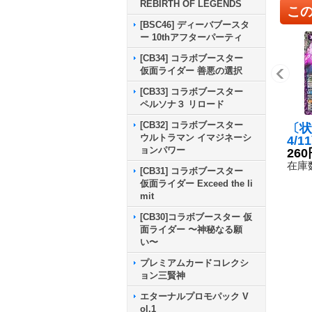
REBIRTH OF LEGENDS
こ
[BSC46] ディーバブースタ
ー 10thアフターパーティ
[CB34] コラボブースター
仮面ライダー 善悪の選択
[CB33] コラボブースター
ペルソナ３ リロード
[CB32] コラボブースター
〔状
ウルトラマン イマジネーシ
4/
ョンパワー
ルカ
260
収録
在庫数
[CB31] コラボブースター
2-
仮面ライダー Exceed the li
mit
[CB30]コラボブースター 仮
面ライダー 〜神秘なる願
い〜
プレミアムカードコレクシ
ョン三賢神
エターナルプロモパック V
ol.1