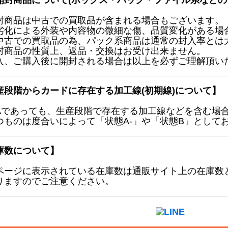
開封商品について(ボックス・パック・ファイル系などの
封商品は中古での買取品が含まれる場合もございます。
劣化による外装や内容物の微細な傷、品質変化がある場
中古での買取品の為、パック系商品は通常の封入率とは
封商品の性質上、返品・交換はお受け出来ません。
入、ご購入後に開封される場合は以上を必ずご理解頂い
産段階からカードに存在する加工線(初期線)について】
Aであっても、生産段階で存在する加工線などを含む場
つものは度合いによって「状態A-」や「状態B」として
庫数について】
ページに表示されている在庫数は通販サイト上の在庫数
りますのでご注意ください。