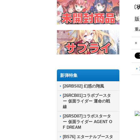
〔状
販
重
×
新弾特集
[26RBS02] 幻惑の翔風
[26RCB01]コラボブースタ
ー 仮面ライダー 運命の戦
線
[26RSD07]コラボスタータ
ー 仮面ライダー AGENT O
F DREAM
[BS76] エターナルブースタ