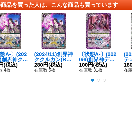
の商品を買った人は、こんな商品も買っています
態A-〕(202
(2024/11)創界神
〔状態A-〕(202
(2
11)創界神クク
ククルカン(BS
0/6)創界神ディ
テ
ン(BSC44
円
(税込)
C44収録)【X】
280円
(税込)
オニュソス
100円
(税込)
【X
18
)【X】{BS6
{BS62-X09}
【X】{BS51-X0
9
 4枚
在庫数 5枚
在庫数 31枚
在庫
X09}《紫》
《紫》
9}《紫》