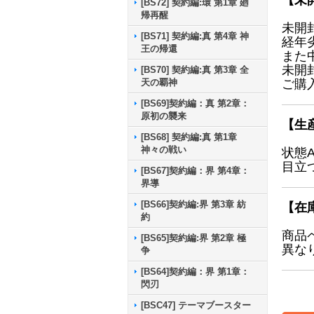
【未
[BS72] 契約編:環 第1章 廻
帰再醒
未開
[BS71] 契約編:真 第4章 神
経年
王の帰還
また
未開
[BS70] 契約編:真 第3章 全
天の覇神
ご購
[BS69]契約編：真 第2章：
原初の襲来
【生
[BS68] 契約編:真 第1章
神々の戦い
状態
目立
[BS67]契約編：界 第4章：
界導
[BS66]契約編:界 第3章 紡
【在
約
商品
[BS65]契約編:界 第2章 極
異な
争
[BS64]契約編：界 第1章：
閃刃
[BSC47] テーマブースター