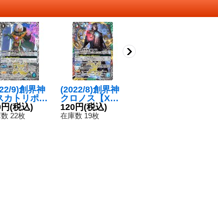
022/9)創界神
(2022/8)創界神
〔状態B〕(202
(
スカトリポカ
クロノス【X】
0/6)創界神ディ
デ
】{BS61-X0
0円
(税込)
{BS59-X09}
120円
(税込)
オニュソス
50円
(税込)
【
1
}《白》
《多》
【X】{BS51-X0
9
数 22枚
在庫数 19枚
在庫数 10枚
在
9}《紫》