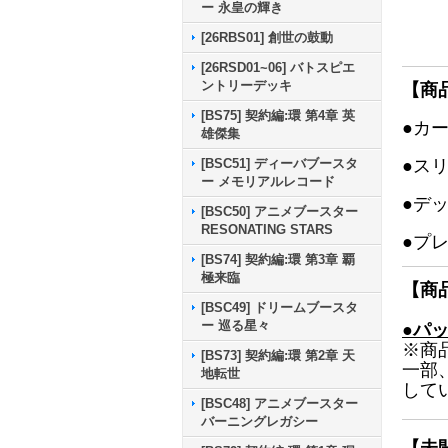
ー 永皇の輝き
[26RBS01] 創世の鼓動
[26RSD01~06] バトスピエ
ントリーデッキ
【商
[BS75] 契約編:環 第4章 英
●カ
雄傑集
[BSC51] ディーバブースタ
●ス
ー メモリアルレコード
●デ
[BSC50] アニメブースター
RESONATING STARS
●プ
[BS74] 契約編:環 第3章 覇
極来臨
【商
[BSC49] ドリームブースタ
ー 巡る星々
●パ
※商
[BS73] 契約編:環 第2章 天
一部
地転世
して
[BSC48] アニメブースター
バーニングレガシー