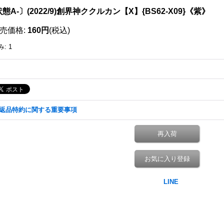
態A-〕(2022/9)創界神ククルカン【X】{BS62-X09}《紫》
売価格
:
160円
(税込)
み
:
1
返品特約に関する重要事項
再入荷
お気に入り登録