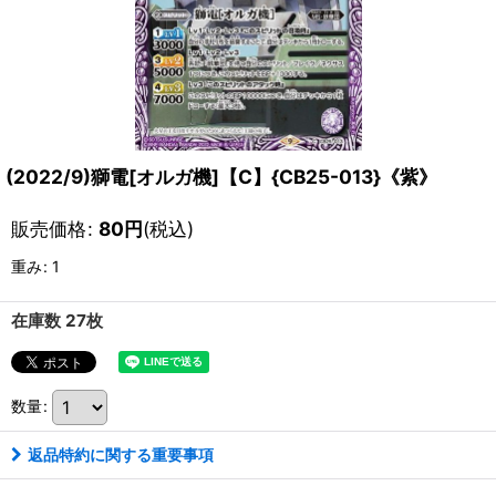
(2022/9)獅電[オルガ機]【C】{CB25-013}《紫》
販売価格
:
80
円
(税込)
重み
:
1
在庫数 27枚
数量
:
返品特約に関する重要事項