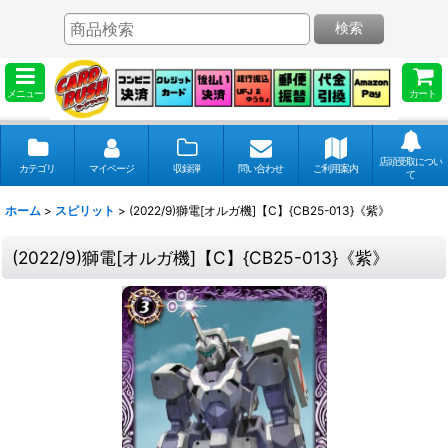
検索
メニュー
カート
店頭受取につい
カテゴリ
マイページ
収録弾
問い合わせ
ご利用案内
て
ホーム
>
スピリット
>
(2022/9)獅電[オルガ機]【C】{CB25-013}《紫》
(2022/9)獅電[オルガ機]【C】{CB25-013}《紫》